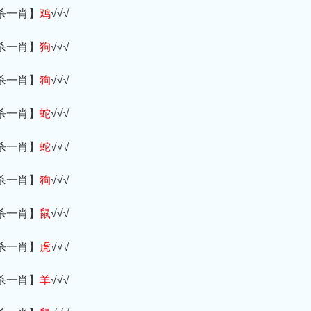
杀一肖】
鸡
√√√
杀一肖】
狗
√√√
杀一肖】
狗
√√√
杀一肖】
蛇
√√√
杀一肖】
蛇
√√√
杀一肖】
狗
√√√
杀一肖】
鼠
√√√
杀一肖】
虎
√√√
杀一肖】
羊
√√√