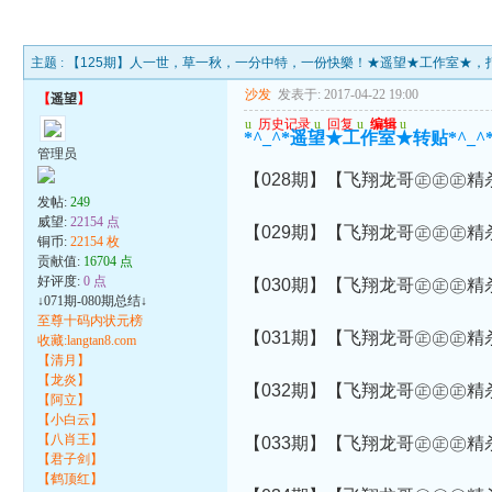
主题 :
【125期】人一世，草一秋，一分中特，一份快樂！★遥望★工作室★，
沙发
发表于: 2017-04-22 19:00
【
遥望
】
u
历史记录
u
回复
u
编辑
u
*^_^*遥望★工作室★转贴*^
管理员
【028期】【飞翔龙哥㊣㊣㊣精
发帖:
249
威望:
22154 点
【029期】【飞翔龙哥㊣㊣㊣精
铜币:
22154 枚
贡献值:
16704 点
好评度:
0 点
【030期】【飞翔龙哥㊣㊣㊣精
↓071期-080期总结↓
至尊十码内状元榜
【031期】【飞翔龙哥㊣㊣㊣精
收藏:langtan8.com
【清月】
【龙炎】
【032期】【飞翔龙哥㊣㊣㊣精
【阿立】
【小白云】
【八肖王】
【033期】【飞翔龙哥㊣㊣㊣精
【君子剑】
【鹤顶红】