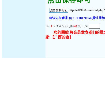
http://a809033.com/read.php
建议先加管理QQ：1018170554(除
<<
1
2
3
4
5
>>
[共
248
页] Go
您的回贴,将会是发表者们的最
家!
【广西的狼】