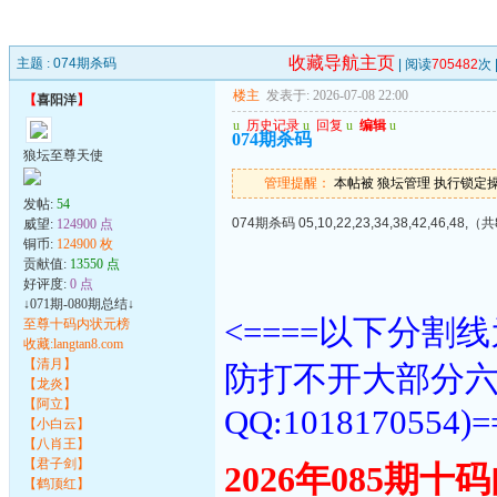
收藏导航主页
主题 :
074期杀码
| 阅读
705482
次 
楼主
发表于: 2026-07-08 22:00
【
喜阳洋
】
u
历史记录
u
回复
u
编辑
u
074期杀码
狼坛至尊天使
管理提醒：
本帖被 狼坛管理 执行锁定操作(2
发帖:
54
074期杀码 05,10,22,23,34,38,42,46,48,（共
威望:
124900 点
铜币:
124900 枚
贡献值:
13550 点
好评度:
0 点
↓071期-080期总结↓
<====以下分
至尊十码内状元榜
收藏:langtan8.com
【清月】
防打不开大部分
【龙炎】
【阿立】
QQ:1018170554)=
【小白云】
【八肖王】
【君子剑】
2026年085期
【鹤顶红】