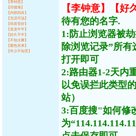
【李钟意】
【李钟意】【好
【邱德海】
【内部四肖】
待有您的名字.
【无话可说】
【你若安好】
【龙龙牛牛】
1:防止浏览器被
【好久不中】
【不知火舞】
除浏览记录”所有
【紫色东来】
【年少不知苦】
打开即可
2:路由器1-2天
以免误拦此类型
站）
3:百度搜"如何修
为“114.114.11
点击保存即可