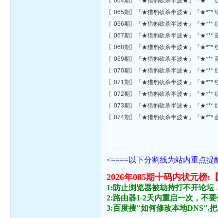
〖064期〗『★猎豹砍杀半波★』『★*** 红单
〖065期〗『★猎豹砍杀半波★』『★*** 绿双
〖066期〗『★猎豹砍杀半波★』『★*** 绿单
〖067期〗『★猎豹砍杀半波★』『★*** 蓝单
〖068期〗『★猎豹砍杀半波★』『★*** 红单
〖069期〗『★猎豹砍杀半波★』『★*** 蓝双
〖070期〗『★猎豹砍杀半波★』『★*** 红双
〖071期〗『★猎豹砍杀半波★』『★*** 红单
〖072期〗『★猎豹砍杀半波★』『★*** 绿单
〖073期〗『★猎豹砍杀半波★』『★*** 红双
〖074期〗『★猎豹砍杀半波★』『★*** 蓝
<====以下分割线为站内重点提醒
2026年085期十码内状
1:防止浏览器被劫持打不开论坛
2:路由器1-2天内重启一次，
3:百度搜"如何修改本地DNS",把主