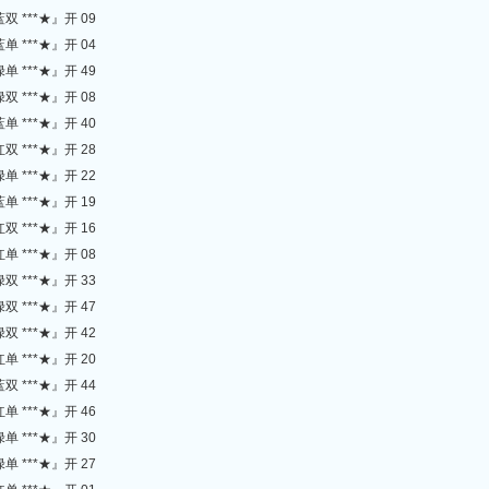
 ***★』开 09
 ***★』开 04
 ***★』开 49
 ***★』开 08
 ***★』开 40
 ***★』开 28
 ***★』开 22
 ***★』开 19
 ***★』开 16
 ***★』开 08
 ***★』开 33
 ***★』开 47
 ***★』开 42
 ***★』开 20
 ***★』开 44
 ***★』开 46
 ***★』开 30
 ***★』开 27