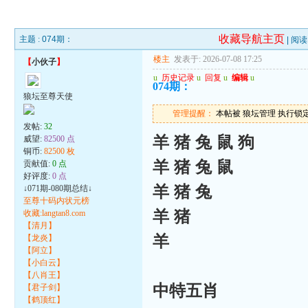
收藏导航主页
主题 :
074期：
| 阅读
楼主
发表于: 2026-07-08 17:25
【
小伙子
】
u
历史记录
u
回复
u
编辑
u
074期：
狼坛至尊天使
管理提醒：
本帖被 狼坛管理 执行锁定操作
发帖:
32
羊 猪 兔 鼠 狗
威望:
82500 点
铜币:
82500 枚
羊 猪 兔 鼠
贡献值:
0 点
好评度:
0 点
羊 猪 兔
↓071期-080期总结↓
至尊十码内状元榜
羊 猪
收藏:langtan8.com
【清月】
羊
【龙炎】
【阿立】
【小白云】
【八肖王】
中特五肖
【君子剑】
【鹤顶红】