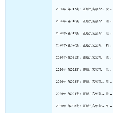
2026年- 第017期： 正版九宮禁肖:→ 虎 ←
2026年- 第018期： 正版九宮禁肖:→ 猴 ←
2026年- 第019期： 正版九宮禁肖:→ 猴 ←
2026年- 第020期： 正版九宮禁肖:→ 狗 ←
2026年- 第021期： 正版九宮禁肖:→ 虎 ←
2026年- 第022期： 正版九宮禁肖:→ 馬 ←
2026年- 第023期： 正版九宮禁肖:→ 龍 ←
2026年- 第024期： 正版九宮禁肖:→ 龍 ←
2026年- 第025期： 正版九宮禁肖:→ 兔 ←