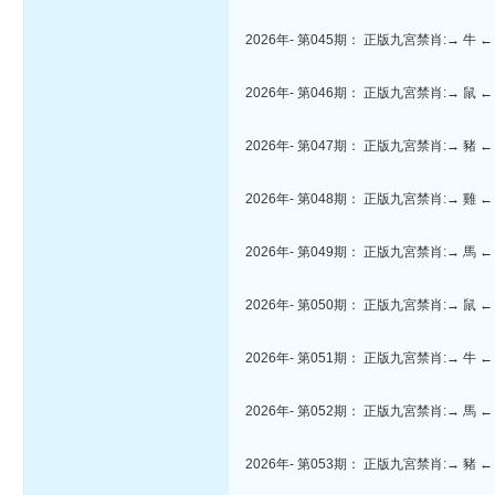
2026年- 第045期： 正版九宮禁肖:→ 牛 ←
2026年- 第046期： 正版九宮禁肖:→ 鼠 ←
2026年- 第047期： 正版九宮禁肖:→ 豬 ←
2026年- 第048期： 正版九宮禁肖:→ 雞 ←
2026年- 第049期： 正版九宮禁肖:→ 馬 ←
2026年- 第050期： 正版九宮禁肖:→ 鼠 ←
2026年- 第051期： 正版九宮禁肖:→ 牛 ←
2026年- 第052期： 正版九宮禁肖:→ 馬 ←
2026年- 第053期： 正版九宮禁肖:→ 豬 ←