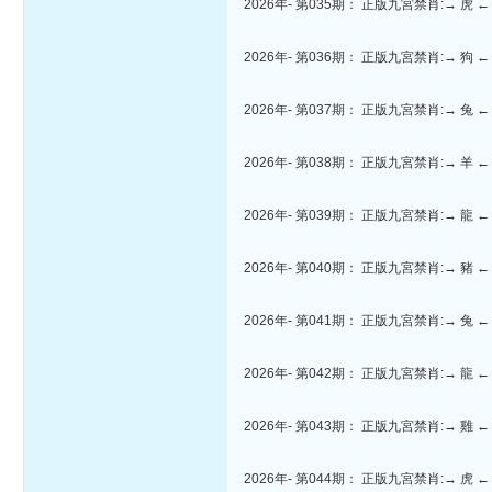
2026年- 第035期： 正版九宮禁肖:→ 虎 ←
2026年- 第036期： 正版九宮禁肖:→ 狗 ←
2026年- 第037期： 正版九宮禁肖:→ 兔 ←
2026年- 第038期： 正版九宮禁肖:→ 羊 ←
2026年- 第039期： 正版九宮禁肖:→ 龍 ←
2026年- 第040期： 正版九宮禁肖:→ 豬 ←
2026年- 第041期： 正版九宮禁肖:→ 兔 ←
2026年- 第042期： 正版九宮禁肖:→ 龍 ←
2026年- 第043期： 正版九宮禁肖:→ 雞 ←
2026年- 第044期： 正版九宮禁肖:→ 虎 ←