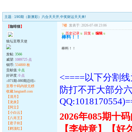
主题 :
190期（新澳彩）六合天天开,中奖财运天天来!
7楼
发表于: 2026-07-08 23:06
【
咖啡猫
】
u
历史记录
u
回复
u
编辑
u
棒料！！
狼坛至尊天使
棒料！！
发帖:
3566
威望:
1089725 点
铜币:
534800 枚
贡献值:
0 点
<====以下分
好评度:
0 点
↓071期-080期总结↓
至尊十码内状元榜
防打不开大部分
收藏:langtan8.com
【清月】
QQ:1018170554)=
【龙炎】
【阿立】
【小白云】
2026年085期
【八肖王】
【君子剑】
【李钟意】【好
【鹤顶红】