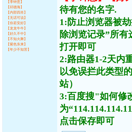
【李钟意】
待有您的名字.
【邱德海】
【内部四肖】
【无话可说】
1:防止浏览器被
【你若安好】
【龙龙牛牛】
除浏览记录”所有
【好久不中】
【不知火舞】
打开即可
【紫色东来】
【年少不知苦】
2:路由器1-2天
以免误拦此类型
站）
3:百度搜"如何修
为“114.114.11
点击保存即可