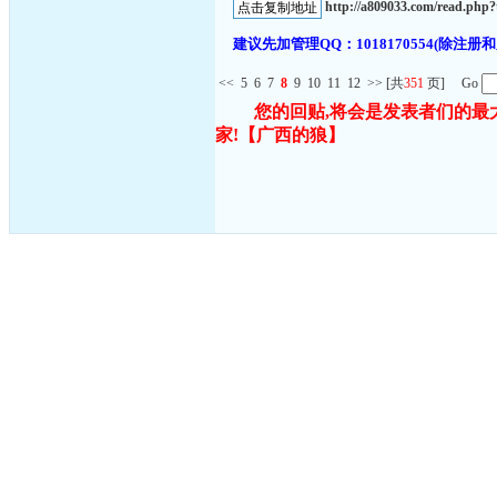
http://a809033.com/read.ph
建议先加管理QQ：1018170554(除
<<
5
6
7
8
9
10
11
12
>>
[共
351
页] Go
您的回贴,将会是发表者们的最
家!
【广西的狼】