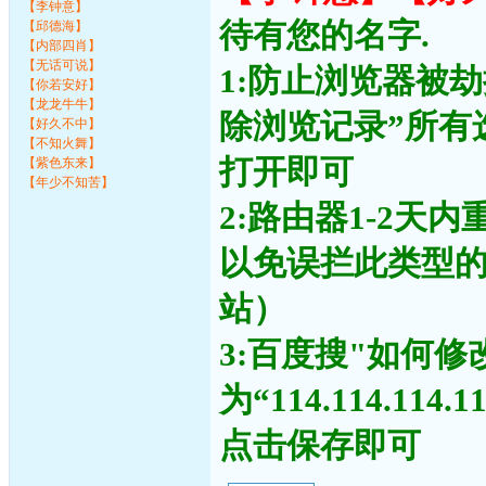
【李钟意】
待有您的名字.
【邱德海】
【内部四肖】
【无话可说】
1:防止浏览器被
【你若安好】
【龙龙牛牛】
除浏览记录”所有
【好久不中】
【不知火舞】
打开即可
【紫色东来】
【年少不知苦】
2:路由器1-2天
以免误拦此类型
站）
3:百度搜"如何修
为“114.114.11
点击保存即可