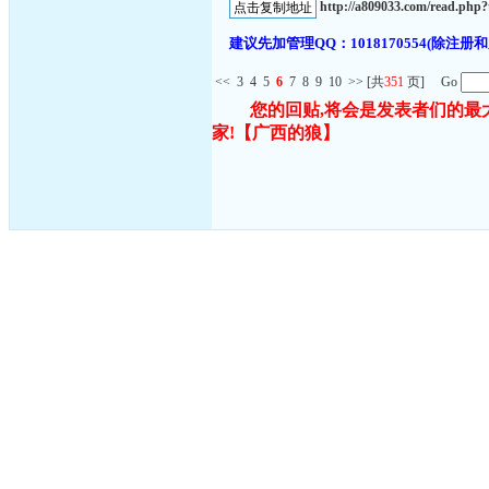
http://a809033.com/read.ph
建议先加管理QQ：1018170554(除
<<
3
4
5
6
7
8
9
10
>>
[共
351
页] Go
您的回贴,将会是发表者们的最
家!
【广西的狼】