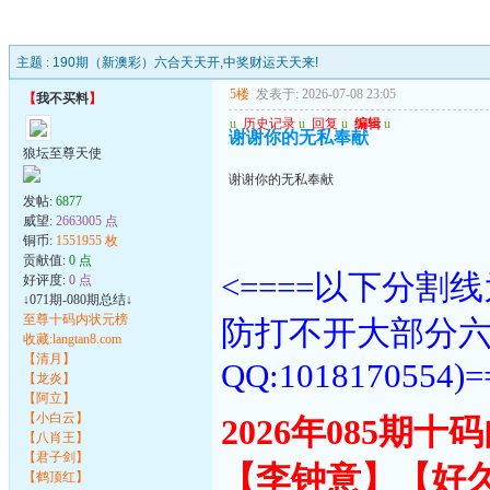
主题 :
190期（新澳彩）六合天天开,中奖财运天天来!
5楼
发表于: 2026-07-08 23:05
【
我不买料
】
u
历史记录
u
回复
u
编辑
u
谢谢你的无私奉献
狼坛至尊天使
谢谢你的无私奉献
发帖:
6877
威望:
2663005 点
铜币:
1551955 枚
贡献值:
0 点
<====以下分
好评度:
0 点
↓071期-080期总结↓
至尊十码内状元榜
防打不开大部分
收藏:langtan8.com
【清月】
QQ:1018170554)=
【龙炎】
【阿立】
【小白云】
2026年085期
【八肖王】
【君子剑】
【李钟意】【好
【鹤顶红】