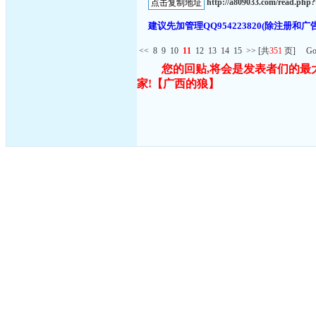
http://a809033.com/read.ph
建议先加管理QQ954223820(除注
<<
8
9
10
11
12
13
14
15
>>
[共
351
页] G
您的回贴,将会是发表者们的最
家!
【广西的狼】