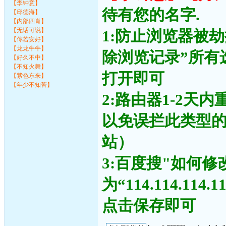
【李钟意】
待有您的名字.
【邱德海】
【内部四肖】
【无话可说】
1:防止浏览器被
【你若安好】
【龙龙牛牛】
除浏览记录”所有
【好久不中】
【不知火舞】
打开即可
【紫色东来】
【年少不知苦】
2:路由器1-2天
以免误拦此类型
站）
3:百度搜"如何修
为“114.114.11
点击保存即可