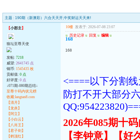
主题 :
190期（新澳彩）六合天天开,中奖财运天天来!
10楼
发表于: 2026-07-08 23:07
【
小郡主
】
u
历史记录
u
回复
u
编辑
u
168
狼坛至尊天使
168
发帖:
7218
威望:
2641745 点
铜币:
1545435 枚
贡献值:
0 点
<====以下分
好评度:
0 点
↓071期-080期总结↓
防打不开大部分
至尊十码内状元榜
收藏:langtan8.com
【清月】
QQ:954223820)==
【龙炎】
【阿立】
【小白云】
2026年085期
【八肖王】
【君子剑】
【李钟意】【好
【鹤顶红】