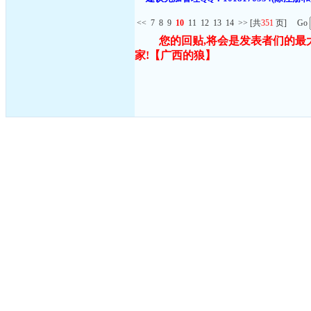
<<
7
8
9
10
11
12
13
14
>>
[共
351
页] Go
您的回贴,将会是发表者们的最
家!
【广西的狼】