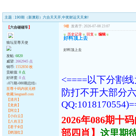
主题 :
190期（新澳彩）六合天天开,中奖财运天天来!
9楼
发表于: 2026-07-08 23:07
【
六合碰碰车
】
u
历史记录
u
回复
u
编辑
u
好料顶上去
狼坛至尊天使
好料顶上去
发帖:
6820
威望:
2662945 点
铜币:
1552850 枚
贡献值:
0 点
<====以下分
好评度:
0 点
↓071期-080期总结↓
至尊十码内状元榜
防打不开大部分
收藏:langtan8.com
【清月】
QQ:1018170554)=
【龙炎】
【阿立】
【小白云】
2026年086期
【八肖王】
【君子剑】
部四肖】
这里期待
【鹤顶红】