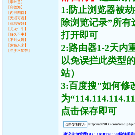
【李钟意】
1:防止浏览器被
【邱德海】
【内部四肖】
【无话可说】
除浏览记录”所有
【你若安好】
【龙龙牛牛】
打开即可
【好久不中】
【不知火舞】
2:路由器1-2天
【紫色东来】
【年少不知苦】
以免误拦此类型
站）
3:百度搜"如何修
为“114.114.11
点击保存即可
http://a809033.com/read.ph
建议先加管理QQ：1018170554(除