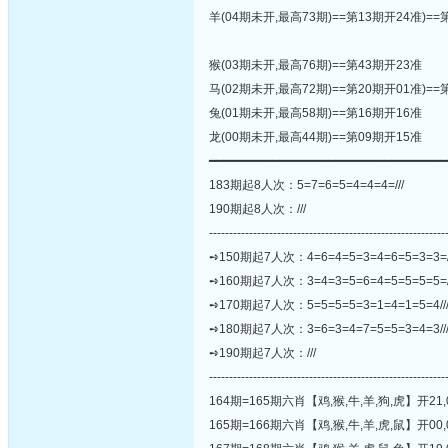
羊(04期未开,最高73期)==第13期开24准)==
猴(03期未开,最高76期)==第43期开23准
马(02期未开,最高72期)==第20期开01准)==
兔(01期未开,最高58期)==第16期开16准
龙(00期未开,最高44期)==第09期开15准
━━━━━━━━━━━━━━━━━━━━━━━━━━━━━━━━━━
183期起8人次：5=7=6=5=4=4=4=///
190期起8人次：///
-----------------------------------------------------------
➺150期起7人次：4=6=4=5=3=4=6=5=3=3=/
➺160期起7人次：3=4=3=5=6=4=5=5=5=5=/
➺170期起7人次：5=5=5=5=3=1=4=1=5=4//
➺180期起7人次：3=6=3=4=7=5=5=3=4=3//
➺190期起7人次：///
-----------------------------------------------------------
164期=165期六肖【鸡,猴,牛,羊,狗,虎】开2
165期=166期六肖【鸡,猴,牛,羊,虎,鼠】开0