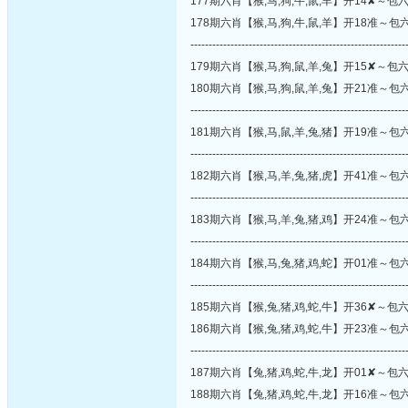
177期六肖【猴,马,狗,牛,鼠,羊】开14✘～包六
178期六肖【猴,马,狗,牛,鼠,羊】开18准～包
-----------------------------------------------------------
179期六肖【猴,马,狗,鼠,羊,兔】开15✘～包六
180期六肖【猴,马,狗,鼠,羊,兔】开21准～包
-----------------------------------------------------------
181期六肖【猴,马,鼠,羊,兔,猪】开19准～包
-----------------------------------------------------------
182期六肖【猴,马,羊,兔,猪,虎】开41准～包
-----------------------------------------------------------
183期六肖【猴,马,羊,兔,猪,鸡】开24准～包
-----------------------------------------------------------
184期六肖【猴,马,兔,猪,鸡,蛇】开01准～
-----------------------------------------------------------
185期六肖【猴,兔,猪,鸡,蛇,牛】开36✘～
186期六肖【猴,兔,猪,鸡,蛇,牛】开23准～
-----------------------------------------------------------
187期六肖【兔,猪,鸡,蛇,牛,龙】开01✘～
188期六肖【兔,猪,鸡,蛇,牛,龙】开16准