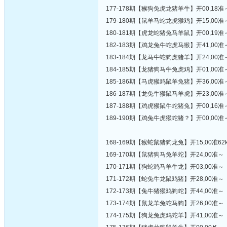
177-178期【猴狗兔虎龙猪羊牛】开00,18准
179-180期【鼠羊马蛇龙虎猴鸡】开15,00准
180-181期【虎龙蛇猪兔马羊鼠】开00,19准
182-183期【鸡龙兔牛蛇虎马猴】开41,00准
183-184期【龙马牛蛇狗虎猪羊】开24,00准
184-185期【龙猪狗马牛兔虎鸡】开01,00准
185-186期【马虎猴鸡鼠羊兔猪】开36,00准
186-187期【龙兔牛猴鼠马羊虎】开23,00准
187-188期【鸡虎猴鼠牛蛇猪兔】开00,16准
189-190期【鸡兔牛虎猴蛇猪？】开00,00准
168-169期【猴蛇鼠猪狗龙兔】开15,00准6
169-170期【鼠猪狗马兔羊蛇】开24,00准～
170-171期【狗蛇鸡马羊牛龙】开03,00准～
171-172期【蛇兔牛龙鼠鸡猪】开28,00准～
172-173期【兔牛猪猴鸡狗蛇】开44,00准～
173-174期【鼠龙羊兔蛇马狗】开26,00准～
174-175期【狗龙兔虎鸡蛇羊】开41,00准～