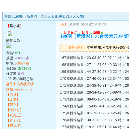
主题 :
190期（新澳彩）六合天天开,中奖财运天天来!
楼主
发表于: 2026-07-08 23:02
【
陈小龙
】
u
历史记录
u
回复
u
编辑
u
190期（新澳彩）六合天天开,中奖
荣誉会员
管理提醒：
本帖被 狼坛管理 执行锁定操作(2
发帖:
103
167期搅珠结果：23-03-40-39-07-11-特：1
威望:
260025 点
铜币:
260027 枚
168期搅珠结果：27-11-24-05-40-33-特：1
贡献值:
38434 点
169期搅珠结果：44-37-30-08-40-22-特：2
好评度:
0 点
170期搅珠结果：27-46-06-38-20-34-特：0
↓071期-080期总结↓
至尊十码内状元榜
171期搅珠结果：24-38-40-31-42-46-特：2
收藏:langtan8.com
172期搅珠结果：28-34-42-37-45-08-特：4
【清月】
173期搅珠结果：39-06-16-40-13-19-特：2
【龙炎】
【阿立】
174期搅珠结果：15-08-34-13-28-21-特：4
【小白云】
175期搅珠结果：07-19-30-29-28-25-特：2
【八肖王】
176期搅珠结果：30-31-02-36-38-15-特：1
【君子剑】
【鹤顶红】
177期搅珠结果：19-21-05-01-02-44-特：1