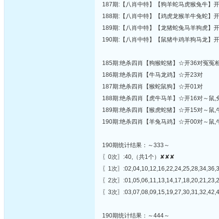
187期:【八肖中特】【狗羊蛇马虎猴兔牛】开0
188期:【八肖中特】【鸡虎龙猴羊牛兔蛇】开1
189期:【八肖中特】【龙猪蛇兔马羊狗虎】开1
190期:【八肖中特】【鼠猪牛鸡羊狗马龙】开0
185期:绝杀四肖【狗猴蛇猪】☆开36对冤冤
186期:绝杀四肖【牛马龙鸡】☆开23对
187期:绝杀四肖【猴蛇鼠狗】☆开01对
188期:绝杀四肖【虎牛马羊】☆开16对～鼠,兔,龙
189期:绝杀四肖【猴虎蛇猪】☆开15对～鼠,牛,
190期:绝杀四肖【羊兔马鸡】☆开00对～鼠,牛,
190期统计结果：～333～
〖0次〗:40,（共1个）✘✘✘
〖1次〗:02,04,10,12,16,22,24,25,28,34,
〖2次〗:01,05,06,11,13,14,17,18,20,21,23,
〖3次〗:03,07,08,09,15,19,27,30,31,32
190期统计结果：～444～