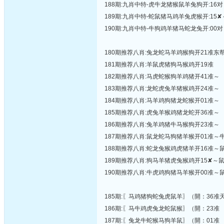
188期:九肖中特-虎牛龙猪猴鼠羊兔狗开:16对
189期:九肖中特-蛇鼠猪马鸡羊兔虎猴开:15✘
190期:九肖中特-牛狗鸡羊猪马蛇龙兔开:00对
180期推荐八肖:兔龙蛇马羊鸡猴狗开21准东
181期推荐八肖:羊鼠虎猪狗马猴鸡开19准
182期推荐八肖:马虎蛇猴狗羊鸡猪开41准～
183期推荐八肖:龙蛇虎兔羊猪猴鸡开24准～
184期推荐八肖:马羊鸡狗猪龙蛇猴开01准～
185期推荐八肖:虎兔羊猴鸡猪龙蛇开36准～
186期推荐八肖:兔羊鸡猪牛马猴狗开23准～
187期推荐八肖:鼠龙蛇马狗猪羊猴开01准～牛,
188期推荐八肖:蛇龙兔猴鸡虎猪羊开16准～鼠,
189期推荐八肖:狗马羊猪虎兔猴鸡开15✘～鼠,
190期推荐八肖:牛虎鸡狗猪马羊猴开00准～鼠,
185期:〖马鸡猪狗蛇兔虎鼠羊〗（開：36准
186期:〖马牛鸡虎兔龙蛇鼠猴〗（開：23准
187期:〖兔龙牛蛇猴马狗羊鼠〗（開：01准