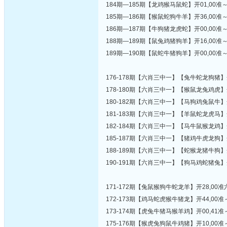
184期—185期【龙鸡猴马鼠蛇】开01,00
185期—186期【猴鼠蛇狗牛羊】开36,00
186期—187期【牛狗猪龙虎蛇】开00,00
188期—189期【鼠兔鸡猪狗羊】开16,00
189期—190期【鼠蛇牛猪狗羊】开00,00
176-178期【六肖三中一】【兔牛蛇龙狗猪】开
178-180期【六肖三中一】【猴鼠龙兔鸡虎】开0
180-182期【六肖三中一】【马狗鸡兔鼠牛】开2
181-183期【六肖三中一】【羊鼠蛇龙虎马】开1
182-184期【六肖三中一】【马牛鼠猴龙鸡】开
185-187期【六肖三中一】【猪鸡牛虎龙狗】开0
188-189期【六肖三中一】【蛇猴龙猪牛狗】开0
190-191期【六肖三中一】【狗马鸡蛇猪兔】开0
171-172期【兔鼠猴狗牛蛇龙羊】开28,00
172-173期【鸡马蛇虎猴牛猪龙】开44,00准
173-174期【虎兔牛猪马猴羊鸡】开00,41准
175-176期【猴虎兔狗鼠牛鸡猪】开10,00准