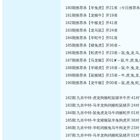
180期推荐杀【羊兔虎】开21准（今日推荐
181期推荐杀【龙猴牛】开19准
182期推荐杀【牛猴龙】开41准
183期推荐杀【龙马鼠】开24准
184期推荐杀【羊蛇牛】开01准
185期推荐杀【猪兔虎】开36准～
186期推荐杀【蛇虎牛】开23准～鼠,兔,龙,马,
187期推荐杀【马龙猴】开01✘～鼠,牛,虎,兔,蛇
188期推荐杀【羊猪虎】开16准～鼠,牛,兔,龙,
189期推荐杀【鼠猴猪】开15准～牛,虎,兔,龙,
190期推荐杀【龙牛猴】开00准～鼠,虎,兔,蛇,
182期:九肖中特-虎龙狗猴蛇鼠猪羊牛开:4
183期:九肖中特-马羊龙狗鸡猴蛇鼠猪开:24对
184期:九肖中特-鼠兔虎龙马牛鸡猴蛇开:01
185期:九肖中特-牛龙猪猴鼠羊兔狗虎开:36对
186期:九肖中特-羊蛇鸡猴兔马牛狗龙开:23对
187期:九肖中特-马羊龙狗鸡猴蛇鼠猪开:01对