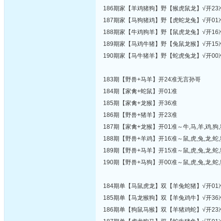
186期家【羊鸡猪狗】野【猴虎鼠龙】√开23
187期家【马狗猪鸡】野【虎蛇龙兔】√开01
188期家【牛鸡狗羊】野【鼠虎龙兔】√开16
189期家【马鸡牛猪】野【兔鼠龙猴】√开15
190期家【马牛猪羊】野【蛇虎兔龙】√开00
183期【野兽+马羊】开24准无言孙哥
184期【家禽+蛇鼠】开01准
185期【家禽+龙猴】开36准
186期【野兽+猪羊】开23准
187期【家禽+龙猴】开01准～牛,马,羊,鸡,狗,
188期【野兽+羊鸡】开16准～鼠,虎,兔,龙,蛇,猴
189期【野兽+马羊】开15准～鼠,虎,兔,龙,蛇,猴
190期【野兽+马狗】开00准～鼠,虎,兔,龙,蛇,猴
184期单【马鼠虎龙】双【羊兔蛇猪】√开0
185期单【马龙猴狗】双【羊兔鸡牛】√开36
186期单【狗鼠马猴】双【羊猪鸡蛇】√开23