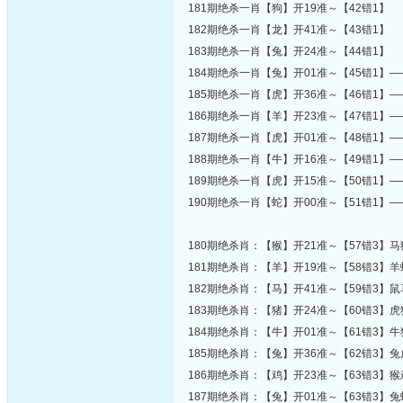
181期绝杀一肖【狗】开19准～【42错1】
182期绝杀一肖【龙】开41准～【43错1】
183期绝杀一肖【兔】开24准～【44错1】
184期绝杀一肖【兔】开01准～【45错1】
185期绝杀一肖【虎】开36准～【46错1】—
186期绝杀一肖【羊】开23准～【47错1】—
187期绝杀一肖【虎】开01准～【48错1】
188期绝杀一肖【牛】开16准～【49错1】
189期绝杀一肖【虎】开15准～【50错1】
190期绝杀一肖【蛇】开00准～【51错1】
180期绝杀肖：【猴】开21准～【57错3】
181期绝杀肖：【羊】开19准～【58错3】
182期绝杀肖：【马】开41准～【59错3】
183期绝杀肖：【猪】开24准～【60错3】
184期绝杀肖：【牛】开01准～【61错3】
185期绝杀肖：【兔】开36准～【62错3】
186期绝杀肖：【鸡】开23准～【63错3】猴
187期绝杀肖：【兔】开01准～【63错3】