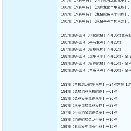
187期:【八肖中特】【狗羊蛇马虎猴兔牛】开0
188期:【八肖中特】【鸡虎龙猴羊牛兔蛇】开1
189期:【八肖中特】【龙猪蛇兔马羊狗虎】开1
190期:【八肖中特】【鼠猪牛鸡羊狗马龙】开0
185期:绝杀四肖【狗猴蛇猪】☆开36对冤冤
186期:绝杀四肖【牛马龙鸡】☆开23对
187期:绝杀四肖【猴蛇鼠狗】☆开01对
188期:绝杀四肖【虎牛马羊】☆开16对～鼠,兔,龙
189期:绝杀四肖【猴虎蛇猪】☆开15对～鼠,牛,
190期:绝杀四肖【羊兔马鸡】☆开00对～鼠,牛,
183期【羊猴鸡龙蛇牛马狗】开24准东帮【
184期【兔猪狗鸡马猴蛇虎】开01准
185期【兔鸡猴羊鼠虎马牛】开36准
186期【马羊虎猪鼠鸡猴蛇】开23准
187期【牛马狗鼠鸡虎兔羊】开01准
188期【狗虎蛇猪兔龙牛羊】开16准
189期【龙马猴狗虎兔牛鸡】开15准