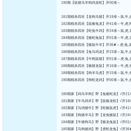
190期【鼠猪马羊狗鸡龙蛇】开00准～
181期精杀四肖【龙狗马猪】开19准～鼠,牛,虎
182期精杀四肖【鼠猴兔龙】开41准～牛,虎,蛇,
183期精杀四肖【蛇兔牛鸡】开24准～鼠,虎,龙,
184期精杀四肖【猴蛇兔鼠】开01准～牛,虎,龙,
185期精杀四肖【猴鼠牛羊】开36✘～虎,兔,龙,
186期精杀四肖【兔马鸡龙】开23准～鼠,牛,虎,
187期精杀四肖【牛狗鼠猪】开01准～虎,兔,龙,
188期精杀四肖【猴猪龙鼠】开16准～牛,虎,兔,
189期精杀四肖【狗羊马虎】开15准～鼠,牛,兔,
190期精杀四肖【狗蛇龙鸡】开00准～鼠,牛,虎,
180期家【鸡马羊狗】野【兔猴蛇龙】√开21
181期家【牛马鸡羊】野【鼠猴龙蛇】√开19
182期家【马鸡猪牛】野【蛇猴鼠虎】√开41
183期家【狗猪羊马】野【龙兔猴鼠】√开24
184期家【牛猪狗马】野【猴龙兔鼠】√开01
185期家【马狗猪鸡】野【虎蛇龙兔】√开36