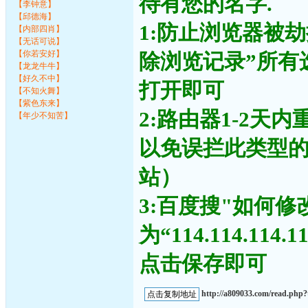
待有您的名字.
【李钟意】
【邱德海】
1:防止浏览器被
【内部四肖】
【无话可说】
【你若安好】
除浏览记录”所有
【龙龙牛牛】
【好久不中】
打开即可
【不知火舞】
【紫色东来】
2:路由器1-2天
【年少不知苦】
以免误拦此类型
站）
3:百度搜"如何修
为“114.114.11
点击保存即可
http://a809033.com/read.ph