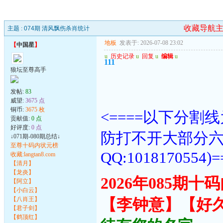
收藏导航
主题 :
074期 清风飘伤杀肖统计
地板
发表于: 2026-07-08 23:02
【
中国星
】
u
历史记录
u
回复
u
编辑
u
111
狼坛至尊高手
发帖:
83
威望:
3675 点
铜币:
3675 枚
<====以下分
贡献值:
0 点
好评度:
0 点
防打不开大部分
↓071期-080期总结↓
至尊十码内状元榜
QQ:1018170554)=
收藏:langtan8.com
【清月】
【龙炎】
2026年085期
【阿立】
【小白云】
【八肖王】
【李钟意】【好
【君子剑】
【鹤顶红】