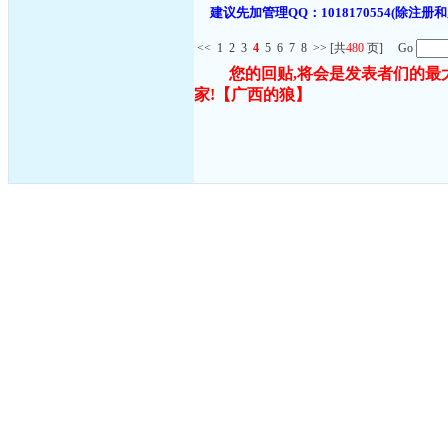
建议先加管理QQ：1018170554(除
<<
1
2
3
4
5
6
7
8
>>
[共
480
页] Go
您的回贴,将会是发表者们的最
家!
【广西的狼】