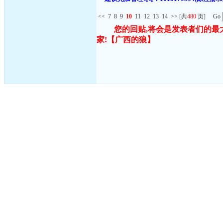
<<
7
8
9
10
11
12
13
14
>>
[共
480
页] Go
您的回贴,将会是发表者们的最
家!
【广西的狼】