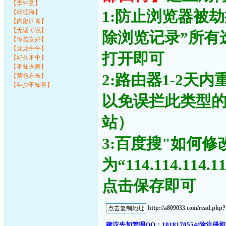
【李钟意】
1:防止浏览器被
【邱德海】
【内部四肖】
【无话可说】
除浏览记录”所有
【你若安好】
【龙龙牛牛】
打开即可
【好久不中】
【不知火舞】
2:路由器1-2天
【紫色东来】
【年少不知苦】
以免误拦此类型
站）
3:百度搜"如何修
为“114.114.11
点击保存即可
http://a809033.com/read.ph
建议先加管理QQ：1018170554(除