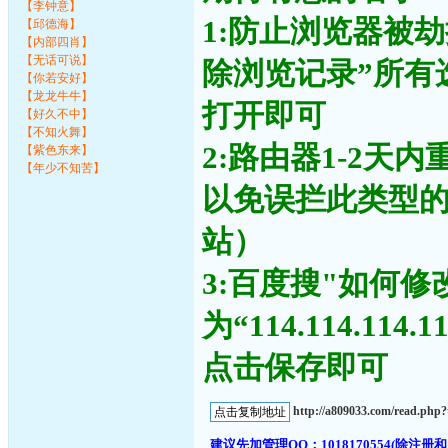
【李钟意】
1:防止浏览器被
【邱德海】
【内部四肖】
【无话可说】
除浏览记录”所有
【你若安好】
【龙龙牛牛】
打开即可
【好久不中】
【不知火舞】
2:路由器1-2天
【紫色东来】
【年少不知苦】
以免误拦此类型
站）
3:百度搜"如何修
为“114.114.11
点击保存即可
http://a809033.com/read.ph
建议先加管理QQ：1018170554(除