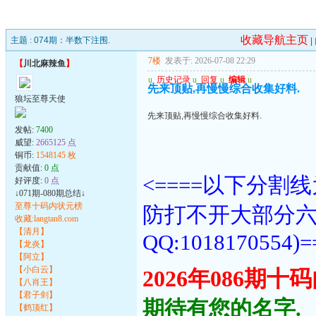
收藏导航主页
主题 :
074期：半数下注围.
|
7楼
发表于: 2026-07-08 22:29
【
川北麻辣鱼
】
u
历史记录
u
回复
u
编辑
u
先来顶贴,再慢慢综合收集好料.
狼坛至尊天使
先来顶贴,再慢慢综合收集好料.
发帖:
7400
威望:
2665125 点
铜币:
1548145 枚
贡献值:
0 点
<====以下分
好评度:
0 点
↓071期-080期总结↓
至尊十码内状元榜
防打不开大部分
收藏:langtan8.com
【清月】
QQ:1018170554)=
【龙炎】
【阿立】
【小白云】
2026年086期
【八肖王】
【君子剑】
期待有您的名字.
【鹤顶红】