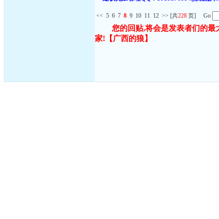
<<
5
6
7
8
9
10
11
12
>>
[共
228
页] Go
您的回贴,将会是发表者们的最
家!
【广西的狼】