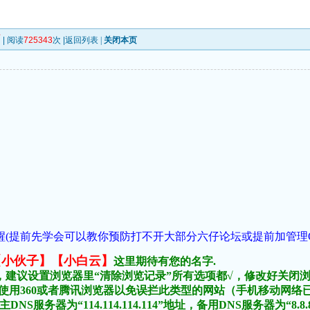
页
| 阅读
725343
次 |
返回列表
|
关闭本页
(提前先学会可以教你预防打不开大部分六仔论坛或提前加管理QQ:1018
:【小伙子】【小白云】
这里期待有您的名字.
，建议设置浏览器里“清除浏览记录”所有选项都√，修改好关闭
不要使用360或者腾讯浏览器以免误拦此类型的网站（手机移动网
DNS服务器为“114.114.114.114”地址，备用DNS服务器为“8.8