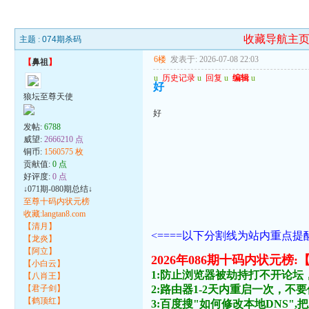
收藏导航主
主题 :
074期杀码
6楼
发表于: 2026-07-08 22:03
【
鼻祖
】
u
历史记录
u
回复
u
编辑
u
好
狼坛至尊天使
好
发帖:
6788
威望:
2666210 点
铜币:
1560575 枚
贡献值:
0 点
好评度:
0 点
↓071期-080期总结↓
至尊十码内状元榜
收藏:langtan8.com
【清月】
<====以下分割线为站内重点提醒
【龙炎】
【阿立】
2026年086期十码内状元榜
【小白云】
1:防止浏览器被劫持打不开论坛
【八肖王】
【君子剑】
2:路由器1-2天内重启一次，
【鹤顶红】
3:百度搜"如何修改本地DNS",把主