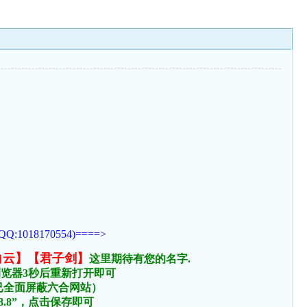
170554)====>
白云】【君子剑】
这里期待有您的名字.
浏览器3秒后重新打开即可
络已全面屏蔽六合网站）
.8.8”，点击保存即可