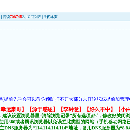
页
| 阅读
708745
次 |
返回列表
|
关闭本页
(提前先学会可以教你预防打不开大部分六仔论坛或提前加管理QQ:1018
元榜:【幸运豪哥】【源于感恩】【李钟意】【好久不中】【小
，建议设置浏览器里“清除浏览记录”所有选项都√，修改好关闭
不要使用360或者腾讯浏览器以免误拦此类型的网站（手机移动网
DNS服务器为“114.114.114.114”地址，备用DNS服务器为“8.8