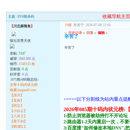
收藏导航主
主题 :
074期杀码
10楼
发表于: 2026-07-08 22:04
【
川北麻辣鱼
】
u
历史记录
u
回复
u
编辑
u
辛苦了
狼坛至尊天使
辛苦了
发帖:
7247
威望:
2661300 点
铜币:
1548145 枚
贡献值:
0 点
好评度:
0 点
↓071期-080期总结↓
至尊十码内状元榜
收藏:langtan8.com
【清月】
<====以下分割线为站内重点提醒
【龙炎】
【阿立】
2026年085期十码内状
【小白云】
1:防止浏览器被劫持打不开论坛
【八肖王】
【君子剑】
2:路由器1-2天内重启一次，
【鹤顶红】
3:百度搜"如何修改本地DNS",把主