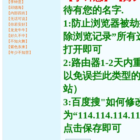
【李钟意】
待有您的名字.
【邱德海】
【内部四肖】
【无话可说】
1:防止浏览器被
【你若安好】
【龙龙牛牛】
除浏览记录”所有
【好久不中】
【不知火舞】
打开即可
【紫色东来】
【年少不知苦】
2:路由器1-2天
以免误拦此类型
站）
3:百度搜"如何修
为“114.114.11
点击保存即可