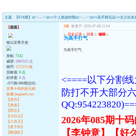
主题 :
【074期】o(︶︿︶)o==个人精选特围o(︶︿︶)o==高手榜见证==主少次杀
8楼
发表于: 2026-07-08 21:04
【
圆圆
】
u
历史记录
u
回复
u
编辑
u
为高手打气
狼坛至尊天使
为高手打气
发帖:
7332
威望:
2685525 点
铜币:
1572215 枚
贡献值:
0 点
<====以下分
好评度:
0 点
↓071期-080期总结↓
至尊十码内状元榜
防打不开大部分
收藏:langtan8.com
【清月】
QQ:954223820)==
【龙炎】
【阿立】
【小白云】
2026年085期
【八肖王】
【君子剑】
【李钟意】【好
【鹤顶红】