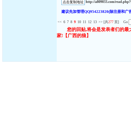
http://a809033.com/read.ph
建议先加管理QQ954223820(除注
<<
6
7
8
9
10
11
12
13
>>
[共
277
页] Go
您的回贴,将会是发表者们的最
家!
【广西的狼】