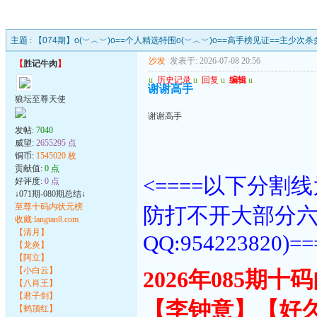
主题 :
【074期】o(︶︿︶)o==个人精选特围o(︶︿︶)o==高手榜见证==主少次杀
沙发
发表于: 2026-07-08 20:56
【
胜记牛肉
】
u
历史记录
u
回复
u
编辑
u
谢谢高手
狼坛至尊天使
谢谢高手
发帖:
7040
威望:
2655295 点
铜币:
1545020 枚
贡献值:
0 点
<====以下分
好评度:
0 点
↓071期-080期总结↓
至尊十码内状元榜
防打不开大部分
收藏:langtan8.com
【清月】
QQ:954223820)==
【龙炎】
【阿立】
【小白云】
2026年085期
【八肖王】
【君子剑】
【李钟意】【好
【鹤顶红】