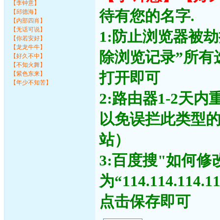
【李钟意】
待有您的名字.
【邱德海】
【内部四肖】
【无话可说】
1:防止浏览器被
【你若安好】
【龙龙牛牛】
除浏览记录”所有
【好久不中】
【不知火舞】
打开即可
【紫色东来】
【年少不知苦】
2:路由器1-2天
以免误拦此类型
站）
3:百度搜"如何修
为“114.114.11
点击保存即可