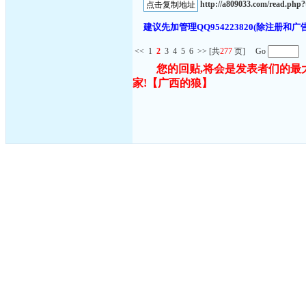
http://a809033.com/read.ph
建议先加管理QQ954223820(除注
<<
1
2
3
4
5
6
>>
[共
277
页] Go
您的回贴,将会是发表者们的最
家!
【广西的狼】