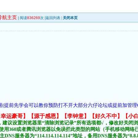
导航主页
| 阅读
836269
次 |
返回列表
|
关闭本页
(提前先学会可以教你预防打不开大部分六仔论坛或提前加管理QQ:1018
元榜:【幸运豪哥】【源于感恩】【李钟意】【好久不中】【小
，建议设置浏览器里“清除浏览记录”所有选项都√，修改好关闭
不要使用360或者腾讯浏览器以免误拦此类型的网站（手机移动网
DNS服务器为“114.114.114.114”地址，备用DNS服务器为“8.8