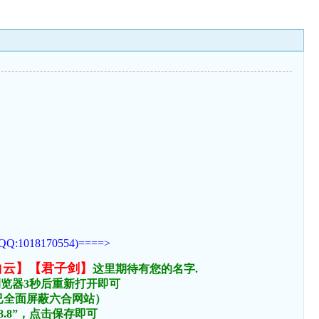
170554)====>
白云】【君子剑】
这里期待有您的名字.
浏览器3秒后重新打开即可
络已全面屏蔽六合网站）
.8.8”，点击保存即可