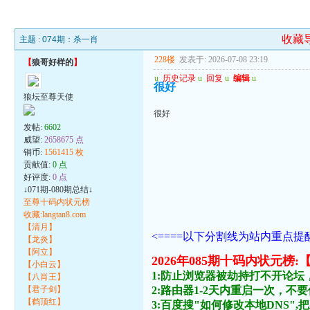
收藏
主题 :
074期：杀一肖
228楼
发表于: 2026-07-08 23:19
【
狼哥好样的
】
u
历史记录
u
回复
u
编辑
u
很好
狼坛至尊天使
很好
发帖:
6602
威望:
2658675 点
铜币:
1561415 枚
贡献值:
0 点
好评度:
0 点
↓071期-080期总结↓
至尊十码内状元榜
收藏:langtan8.com
【清月】
<====以下分割线为站内重点提醒
【龙炎】
【阿立】
2026年085期十码内状
【小白云】
1:防止浏览器被劫持打不开论坛
【八肖王】
【君子剑】
2:路由器1-2天内重启一次，
【鹤顶红】
3:百度搜"如何修改本地DNS",把主