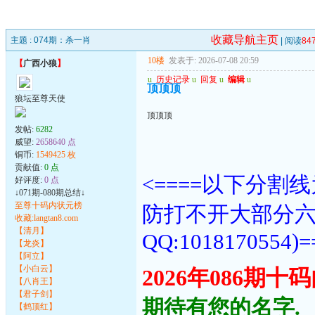
收藏导航主页
主题 :
074期：杀一肖
| 阅读
84
10楼
发表于: 2026-07-08 20:59
【
广西小狼
】
u
历史记录
u
回复
u
编辑
u
顶顶顶
狼坛至尊天使
顶顶顶
发帖:
6282
威望:
2658640 点
铜币:
1549425 枚
贡献值:
0 点
<====以下分
好评度:
0 点
↓071期-080期总结↓
至尊十码内状元榜
防打不开大部分
收藏:langtan8.com
【清月】
QQ:1018170554)=
【龙炎】
【阿立】
【小白云】
2026年086期
【八肖王】
【君子剑】
期待有您的名字.
【鹤顶红】