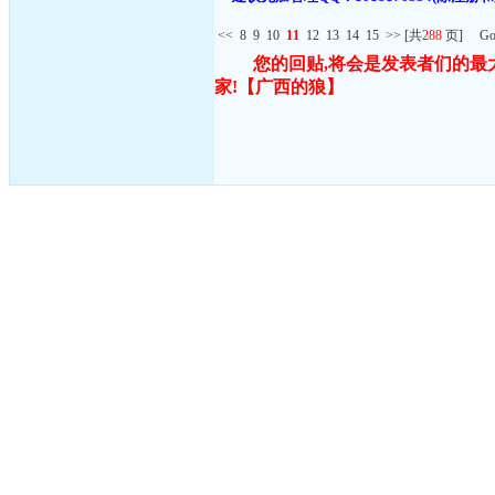
<<
8
9
10
11
12
13
14
15
>>
[共
288
页] G
您的回贴,将会是发表者们的最
家!
【广西的狼】