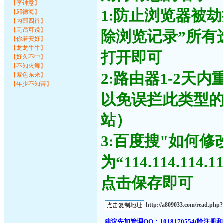
【李钟意】
1:防止浏览器被
【邱德海】
【内部四肖】
【无话可说】
除浏览记录”所有
【你若安好】
【龙龙牛牛】
打开即可
【好久不中】
【不知火舞】
2:路由器1-2天
【紫色东来】
【年少不知苦】
以免误拦此类型
站）
3:百度搜"如何修
为“114.114.11
点击保存即可
http://a809033.com/read.ph
建议先加管理QQ：1018170554(除