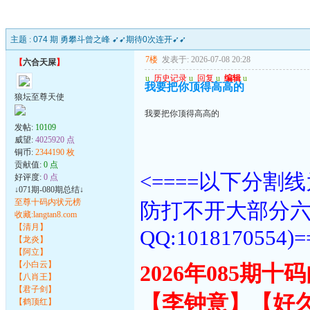
主题 :
074 期 勇攀斗曾之峰 ➹➹期待0次连开➹➹
7楼
发表于: 2026-07-08 20:28
【
六合天屎
】
u
历史记录
u
回复
u
编辑
u
我要把你顶得高高的
狼坛至尊天使
我要把你顶得高高的
发帖:
10109
威望:
4025920 点
铜币:
2344190 枚
贡献值:
0 点
<====以下分
好评度:
0 点
↓071期-080期总结↓
至尊十码内状元榜
防打不开大部分
收藏:langtan8.com
【清月】
QQ:1018170554)=
【龙炎】
【阿立】
【小白云】
2026年085期
【八肖王】
【君子剑】
【李钟意】【好
【鹤顶红】