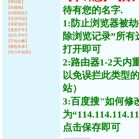
【李钟意】
待有您的名字.
【邱德海】
【内部四肖】
【无话可说】
1:防止浏览器被
【你若安好】
【龙龙牛牛】
除浏览记录”所有
【好久不中】
【不知火舞】
打开即可
【紫色东来】
【年少不知苦】
2:路由器1-2天
以免误拦此类型
站）
3:百度搜"如何修
为“114.114.11
点击保存即可