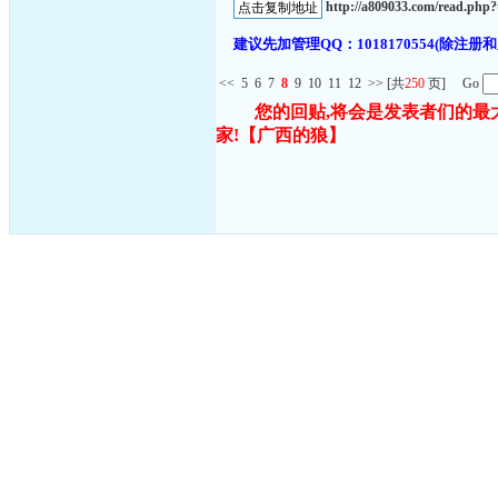
http://a809033.com/read.ph
建议先加管理QQ：1018170554(除
<<
5
6
7
8
9
10
11
12
>>
[共
250
页] Go
您的回贴,将会是发表者们的最
家!
【广西的狼】