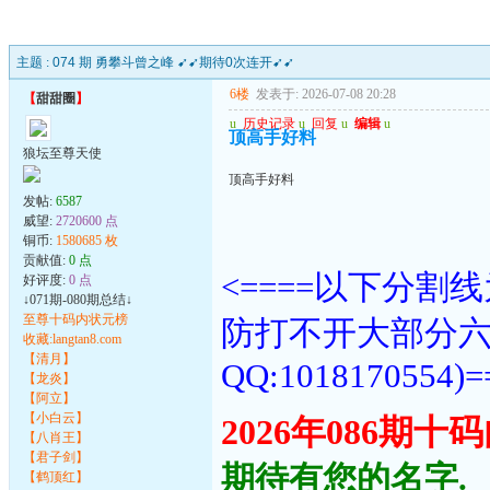
主题 :
074 期 勇攀斗曾之峰 ➹➹期待0次连开➹➹
6楼
发表于: 2026-07-08 20:28
【
甜甜圈
】
u
历史记录
u
回复
u
编辑
u
顶高手好料
狼坛至尊天使
顶高手好料
发帖:
6587
威望:
2720600 点
铜币:
1580685 枚
贡献值:
0 点
<====以下分
好评度:
0 点
↓071期-080期总结↓
至尊十码内状元榜
防打不开大部分
收藏:langtan8.com
【清月】
QQ:1018170554)=
【龙炎】
【阿立】
【小白云】
2026年086期
【八肖王】
【君子剑】
期待有您的名字.
【鹤顶红】