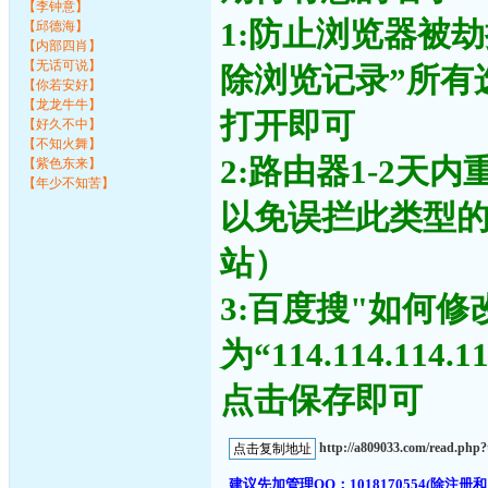
【李钟意】
1:防止浏览器被
【邱德海】
【内部四肖】
【无话可说】
除浏览记录”所有
【你若安好】
【龙龙牛牛】
打开即可
【好久不中】
【不知火舞】
2:路由器1-2天
【紫色东来】
【年少不知苦】
以免误拦此类型
站）
3:百度搜"如何修
为“114.114.11
点击保存即可
http://a809033.com/read.ph
建议先加管理QQ：1018170554(除