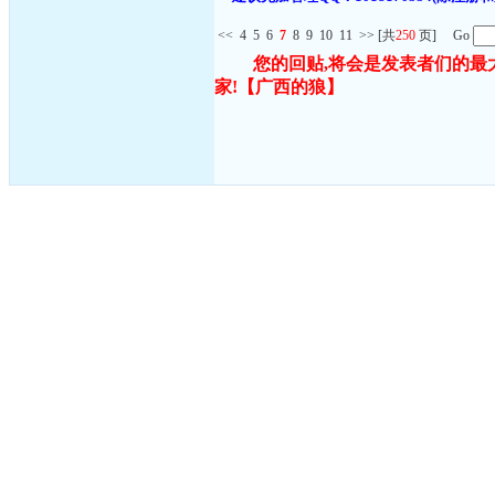
<<
4
5
6
7
8
9
10
11
>>
[共
250
页] Go
您的回贴,将会是发表者们的最
家!
【广西的狼】