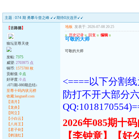
主题 :
074 期 勇攀斗曾之峰 ➹➹期待0次连开➹➹
地板
发表于: 2026-07-08 20:25
【
古路德
】
u
历史记录
u
回复
u
编辑
u
可敬的大师
狼坛至尊天使
可敬的大师
发帖:
7375
威望:
2703975 点
铜币:
1575780 枚
贡献值:
0 点
<====以下分
好评度:
0 点
↓071期-080期总结↓
至尊十码内状元榜
防打不开大部分
收藏:langtan8.com
【清月】
QQ:1018170554)=
【龙炎】
【阿立】
【小白云】
2026年085期
【八肖王】
【君子剑】
【李钟意】【好
【鹤顶红】