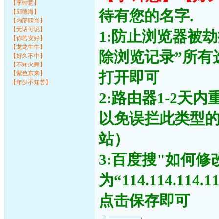
【李钟意】
待有您的名字.
【邱德海】
【内部四肖】
【无话可说】
1:防止浏览器被
【你若安好】
【龙龙牛牛】
除浏览记录”所有
【好久不中】
【不知火舞】
打开即可
【紫色东来】
【年少不知苦】
2:路由器1-2天
以免误拦此类型
站）
3:百度搜"如何修
为“114.114.11
点击保存即可