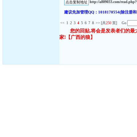
http://a809033.com/read.ph
建议先加管理QQ：1018170554(除
<<
1
2
3
4
5
6
7
8
>>
[共
250
页] Go
您的回贴,将会是发表者们的最
家!
【广西的狼】