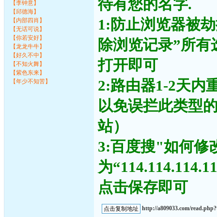
待有您的名字.
【李钟意】
【邱德海】
1:防止浏览器被
【内部四肖】
【无话可说】
【你若安好】
除浏览记录”所有
【龙龙牛牛】
【好久不中】
打开即可
【不知火舞】
【紫色东来】
2:路由器1-2天
【年少不知苦】
以免误拦此类型
站）
3:百度搜"如何修
为“114.114.11
点击保存即可
http://a809033.com/read.ph