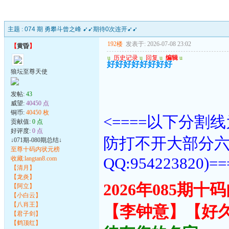
主题 :
074 期 勇攀斗曾之峰 ➹➹期待0次连开➹➹
192楼
发表于: 2026-07-08 23:02
【
黄昏
】
u
历史记录
u
回复
u
编辑
u
好好好好好好好好
狼坛至尊天使
发帖:
43
威望:
40450 点
铜币:
40450 枚
<====以下分
贡献值:
0 点
好评度:
0 点
防打不开大部分
↓071期-080期总结↓
至尊十码内状元榜
QQ:954223820)==
收藏:langtan8.com
【清月】
【龙炎】
2026年085期
【阿立】
【小白云】
【八肖王】
【李钟意】【好
【君子剑】
【鹤顶红】