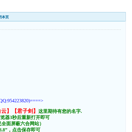
闭本页
223820)====>
白云】【君子剑】
这里期待有您的名字.
浏览器3秒后重新打开即可
络已全面屏蔽六合网站）
.8.8”，点击保存即可