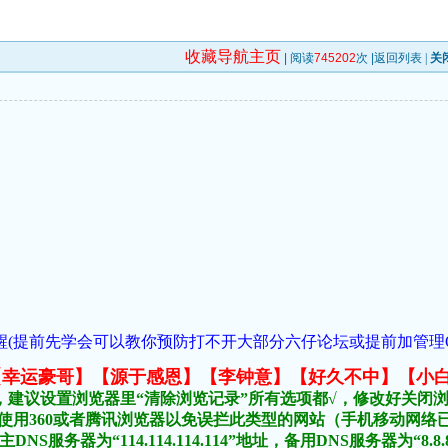
收藏导航主页
| 阅读
745202
次 |
返回列表
|
关
(提前先学会可以教你预防打不开大部分六仔论坛或提前加管理QQ:954
元榜:【幸运豪哥】【源于感恩】【李钟意】【好久不中】【小
，建议设置浏览器里“清除浏览记录”所有选项都√，修改好关闭
不要使用360或者腾讯浏览器以免误拦此类型的网站（手机移动网
DNS服务器为“114.114.114.114”地址，备用DNS服务器为“8.8