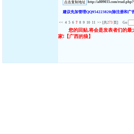
http://a809033.com/read.ph
建议先加管理QQ954223820(除注
<<
4
5
6
7
8
9
10
11
>>
[共
273
页] Go
您的回贴,将会是发表者们的最
家!
【广西的狼】