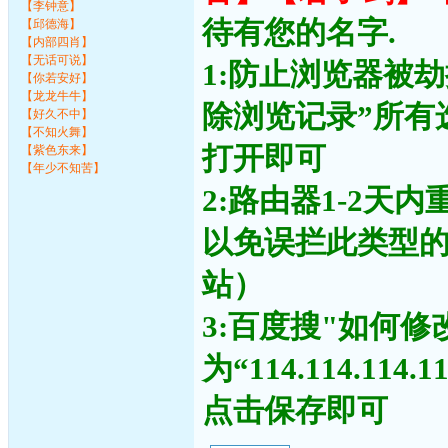
【李钟意】
待有您的名字.
【邱德海】
【内部四肖】
【无话可说】
1:防止浏览器被
【你若安好】
【龙龙牛牛】
除浏览记录”所有
【好久不中】
【不知火舞】
打开即可
【紫色东来】
【年少不知苦】
2:路由器1-2天
以免误拦此类型
站）
3:百度搜"如何修
为“114.114.11
点击保存即可