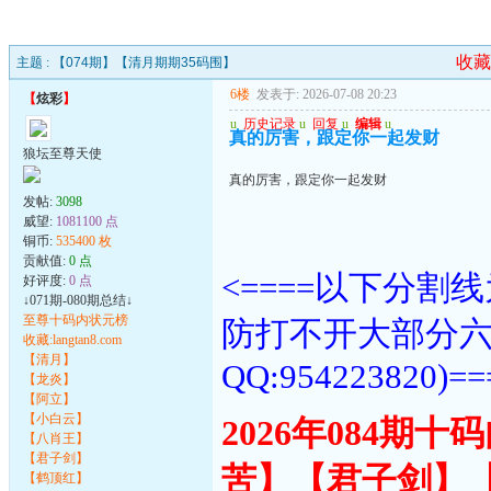
收藏
主题 :
【074期】【清月期期35码围】
6楼
发表于: 2026-07-08 20:23
【
炫彩
】
u
历史记录
u
回复
u
编辑
u
真的厉害，跟定你一起发财
狼坛至尊天使
真的厉害，跟定你一起发财
发帖:
3098
威望:
1081100 点
铜币:
535400 枚
贡献值:
0 点
<====以下分
好评度:
0 点
↓071期-080期总结↓
至尊十码内状元榜
防打不开大部分
收藏:langtan8.com
【清月】
QQ:954223820)==
【龙炎】
【阿立】
【小白云】
2026年084期
【八肖王】
【君子剑】
苦】【君子剑】
【鹤顶红】