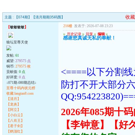
收藏
主题 :
【074期】【清月期期35码围】
216楼
发表于: 2026-07-08 23:23
【
敏敏敏敏
】
u
历史记录
u
回复
u
编辑
u
感谢您真诚无私的奉献！
狼坛至尊天使
发帖:
61
威望:
279575 点
铜币:
279575 枚
<====以下分
贡献值:
0 点
好评度:
0 点
防打不开大部分
↓071期-080期总结↓
至尊十码内状元榜
QQ:954223820)==
收藏:langtan8.com
【清月】
【龙炎】
2026年085期
【阿立】
【小白云】
【八肖王】
【李钟意】【好
【君子剑】
【鹤顶红】