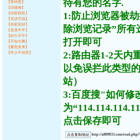
待有您的名字.
【李钟意】
【邱德海】
1:防止浏览器被
【内部四肖】
【无话可说】
【你若安好】
除浏览记录”所有
【龙龙牛牛】
【好久不中】
打开即可
【不知火舞】
【紫色东来】
2:路由器1-2天
【年少不知苦】
以免误拦此类型
站）
3:百度搜"如何修
为“114.114.11
点击保存即可
http://a809033.com/read.ph