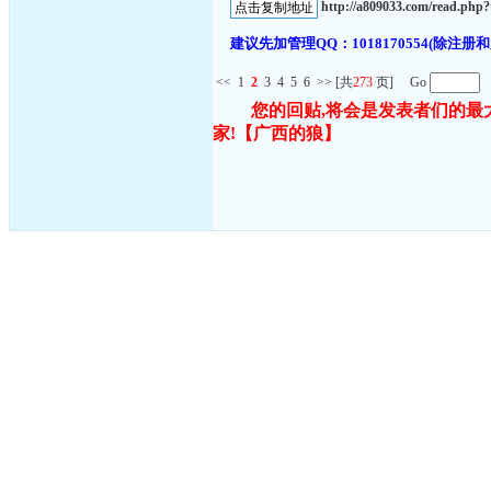
http://a809033.com/read.ph
建议先加管理QQ：1018170554(除
<<
1
2
3
4
5
6
>>
[共
273
页] Go
您的回贴,将会是发表者们的最
家!
【广西的狼】