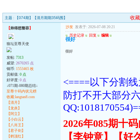
收藏
主题 :
【074期】【清月期期35码围】
沙发
发表于: 2026-07-08 20:21
【
帅得想整容
】
u
历史记录
u
回复
u
编辑
u
很好
狼坛至尊天使
很好
发帖:
7313
威望:
2670265 点
铜币:
1553465 枚
贡献值:
0 点
<====以下分
好评度:
0 点
↓071期-080期总结↓
至尊十码内状元榜
防打不开大部分
收藏:langtan8.com
【清月】
QQ:1018170554)=
【龙炎】
【阿立】
【小白云】
2026年085期
【八肖王】
【君子剑】
【李钟意】【好
【鹤顶红】