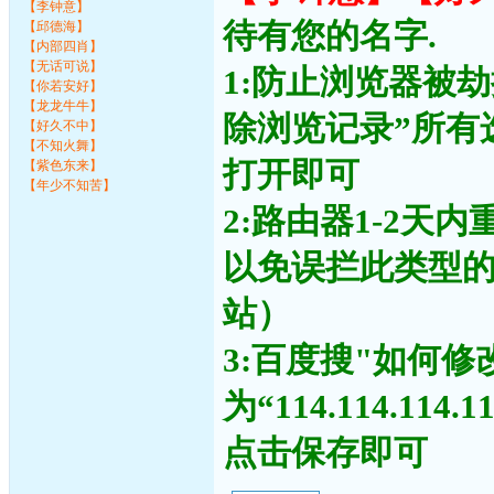
【李钟意】
待有您的名字.
【邱德海】
【内部四肖】
【无话可说】
1:防止浏览器被
【你若安好】
【龙龙牛牛】
除浏览记录”所有
【好久不中】
【不知火舞】
打开即可
【紫色东来】
【年少不知苦】
2:路由器1-2天
以免误拦此类型
站）
3:百度搜"如何修
为“114.114.11
点击保存即可