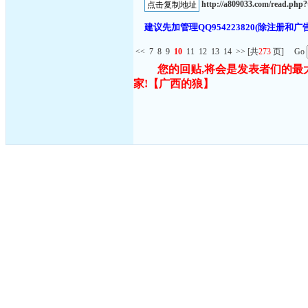
http://a809033.com/read.ph
建议先加管理QQ954223820(除注
<<
7
8
9
10
11
12
13
14
>>
[共
273
页] Go
您的回贴,将会是发表者们的最
家!
【广西的狼】