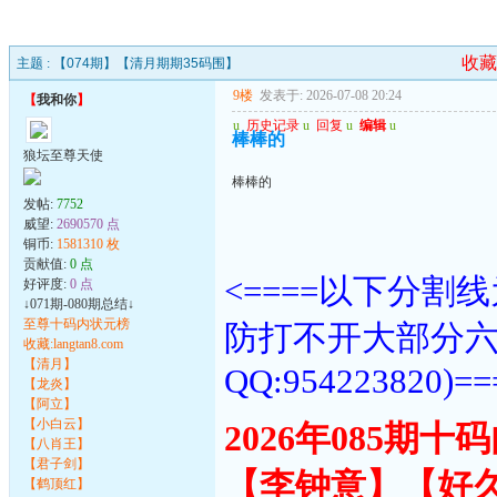
收藏
主题 :
【074期】【清月期期35码围】
9楼
发表于: 2026-07-08 20:24
【
我和你
】
u
历史记录
u
回复
u
编辑
u
棒棒的
狼坛至尊天使
棒棒的
发帖:
7752
威望:
2690570 点
铜币:
1581310 枚
贡献值:
0 点
<====以下分
好评度:
0 点
↓071期-080期总结↓
至尊十码内状元榜
防打不开大部分
收藏:langtan8.com
【清月】
QQ:954223820)==
【龙炎】
【阿立】
【小白云】
2026年085期
【八肖王】
【君子剑】
【李钟意】【好
【鹤顶红】