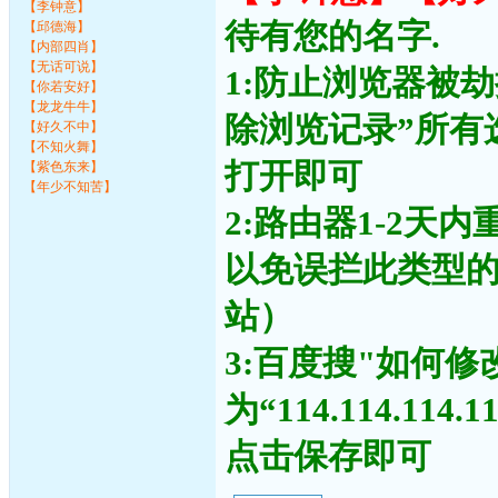
【李钟意】
待有您的名字.
【邱德海】
【内部四肖】
【无话可说】
1:防止浏览器被
【你若安好】
【龙龙牛牛】
除浏览记录”所有
【好久不中】
【不知火舞】
打开即可
【紫色东来】
【年少不知苦】
2:路由器1-2天
以免误拦此类型
站）
3:百度搜"如何修
为“114.114.11
点击保存即可