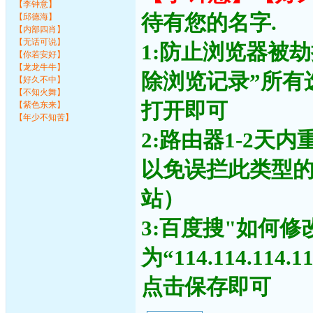
【李钟意】
待有您的名字.
【邱德海】
【内部四肖】
【无话可说】
1:防止浏览器被
【你若安好】
【龙龙牛牛】
除浏览记录”所有
【好久不中】
【不知火舞】
打开即可
【紫色东来】
【年少不知苦】
2:路由器1-2天
以免误拦此类型
站）
3:百度搜"如何修
为“114.114.11
点击保存即可