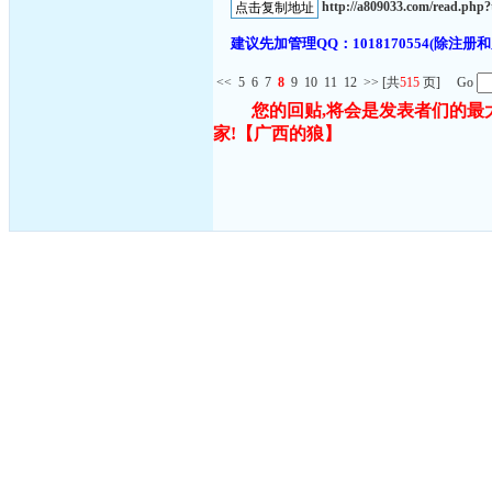
http://a809033.com/read.ph
建议先加管理QQ：1018170554(除
<<
5
6
7
8
9
10
11
12
>>
[共
515
页] Go
您的回贴,将会是发表者们的最
家!
【广西的狼】