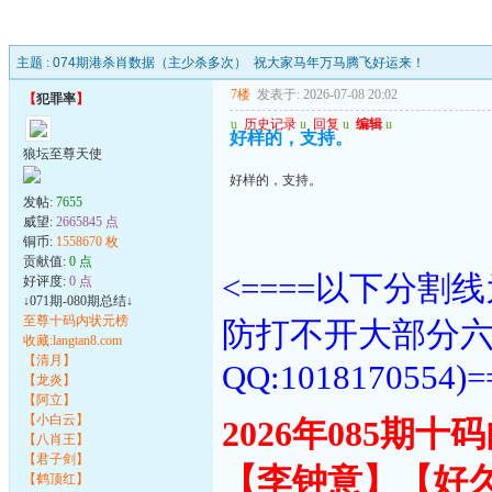
主题 :
074期港杀肖数据（主少杀多次） 祝大家马年万马腾飞好运来！
7楼
发表于: 2026-07-08 20:02
【
犯罪率
】
u
历史记录
u
回复
u
编辑
u
好样的，支持。
狼坛至尊天使
好样的，支持。
发帖:
7655
威望:
2665845 点
铜币:
1558670 枚
贡献值:
0 点
<====以下分
好评度:
0 点
↓071期-080期总结↓
至尊十码内状元榜
防打不开大部分
收藏:langtan8.com
【清月】
QQ:1018170554)=
【龙炎】
【阿立】
【小白云】
2026年085期
【八肖王】
【君子剑】
【李钟意】【好
【鹤顶红】