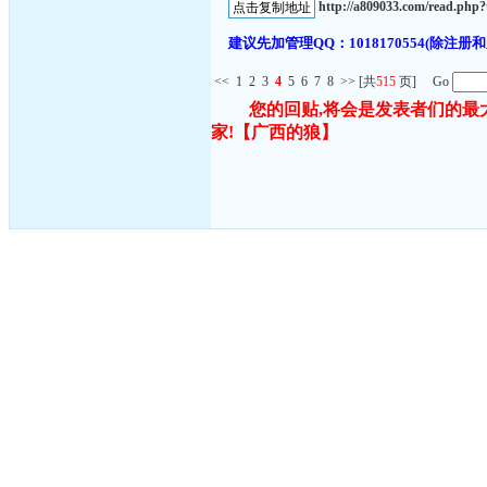
http://a809033.com/read.ph
建议先加管理QQ：1018170554(除
<<
1
2
3
4
5
6
7
8
>>
[共
515
页] Go
您的回贴,将会是发表者们的最
家!
【广西的狼】