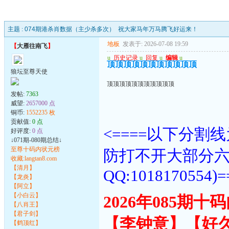
主题 :
074期港杀肖数据（主少杀多次） 祝大家马年万马腾飞好运来！
地板
发表于: 2026-07-08 19:59
【
大雁往南飞
】
u
历史记录
u
回复
u
编辑
u
顶顶顶顶顶顶顶顶顶顶顶
狼坛至尊天使
顶顶顶顶顶顶顶顶顶顶顶
发帖:
7363
威望:
2657000 点
铜币:
1552235 枚
贡献值:
0 点
<====以下分
好评度:
0 点
↓071期-080期总结↓
至尊十码内状元榜
防打不开大部分
收藏:langtan8.com
【清月】
QQ:1018170554)=
【龙炎】
【阿立】
【小白云】
2026年085期
【八肖王】
【君子剑】
【李钟意】【好
【鹤顶红】