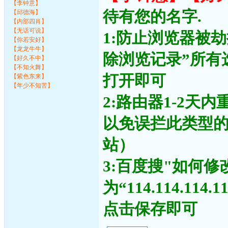
【李钟意】
待有您的名字.
【邱德海】
【内部四肖】
【无话可说】
1:防止浏览器被
【你若安好】
【龙龙牛牛】
除浏览记录”所有
【好久不中】
【不知火舞】
打开即可
【紫色东来】
【年少不知苦】
2:路由器1-2天
以免误拦此类型
站）
3:百度搜"如何修
为“114.114.11
点击保存即可