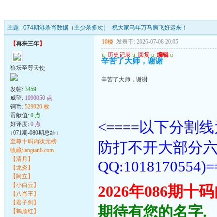
主题 :
074期港杀肖数据（主少杀多次） 祝大家马年万马腾飞好运来！
10楼
发表于: 2026-07-08 20:05
【
再来三年
】
u
历史记录
u
回复
u
编辑
u
辛苦了大师，谢谢
狼坛至尊天使
辛苦了大师，谢谢
发帖:
3459
威望:
1090050 点
铜币:
529920 枚
贡献值:
0 点
<====以下分
好评度:
0 点
↓071期-080期总结↓
至尊十码内状元榜
防打不开大部分
收藏:langtan8.com
【清月】
QQ:1018170554)=
【龙炎】
【阿立】
【小白云】
2026年086期
【八肖王】
【君子剑】
期待有您的名字.
【鹤顶红】