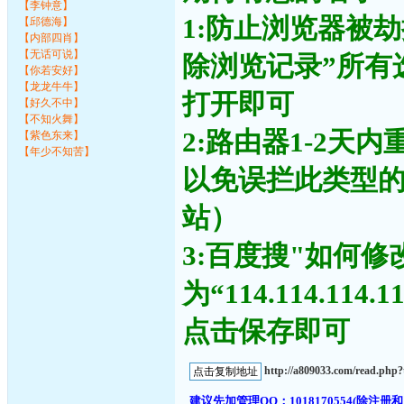
【李钟意】
1:防止浏览器被
【邱德海】
【内部四肖】
【无话可说】
除浏览记录”所有
【你若安好】
【龙龙牛牛】
打开即可
【好久不中】
【不知火舞】
2:路由器1-2天
【紫色东来】
【年少不知苦】
以免误拦此类型
站）
3:百度搜"如何修
为“114.114.11
点击保存即可
http://a809033.com/read.ph
建议先加管理QQ：1018170554(除