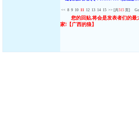
<<
8
9
10
11
12
13
14
15
>>
[共
515
页] G
您的回贴,将会是发表者们的最
家!
【广西的狼】