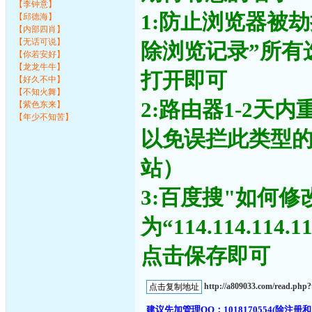
【李钟意】
1:防止浏览器被
【邱德海】
【内部四肖】
【无话可说】
除浏览记录”所有
【你若安好】
【龙龙牛牛】
打开即可
【好久不中】
【不知火舞】
2:路由器1-2天
【紫色东来】
【年少不知苦】
以免误拦此类型
站）
3:百度搜"如何修
为“114.114.11
点击保存即可
http://a809033.com/read.ph
建议先加管理QQ：1018170554(除