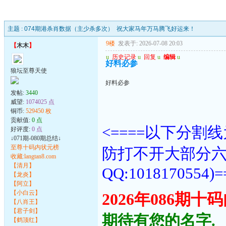
主题 :
074期港杀肖数据（主少杀多次） 祝大家马年万马腾飞好运来！
9楼
发表于: 2026-07-08 20:03
【
木木
】
u
历史记录
u
回复
u
编辑
u
好料必参
狼坛至尊天使
好料必参
发帖:
3440
威望:
1074025 点
铜币:
529450 枚
贡献值:
0 点
<====以下分
好评度:
0 点
↓071期-080期总结↓
至尊十码内状元榜
防打不开大部分
收藏:langtan8.com
【清月】
QQ:1018170554)=
【龙炎】
【阿立】
【小白云】
2026年086期
【八肖王】
【君子剑】
期待有您的名字.
【鹤顶红】