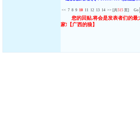
<<
7
8
9
10
11
12
13
14
>>
[共
515
页] Go
您的回贴,将会是发表者们的最
家!
【广西的狼】