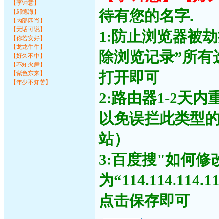
【李钟意】
待有您的名字.
【邱德海】
【内部四肖】
【无话可说】
1:防止浏览器被
【你若安好】
【龙龙牛牛】
除浏览记录”所有
【好久不中】
【不知火舞】
打开即可
【紫色东来】
【年少不知苦】
2:路由器1-2天
以免误拦此类型
站）
3:百度搜"如何修
为“114.114.11
点击保存即可