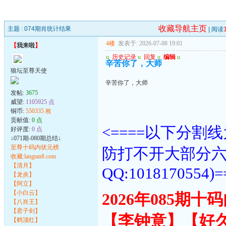
收藏导航主页
主题 :
074期肖统计结果
| 阅读
4楼
发表于: 2026-07-08 19:01
【
我来啦
】
u
历史记录
u
回复
u
编辑
u
辛苦你了，大师
狼坛至尊天使
辛苦你了，大师
发帖:
3675
威望:
1105925 点
铜币:
550335 枚
贡献值:
0 点
<====以下分
好评度:
0 点
↓071期-080期总结↓
至尊十码内状元榜
防打不开大部分
收藏:langtan8.com
【清月】
QQ:1018170554)=
【龙炎】
【阿立】
【小白云】
2026年085期
【八肖王】
【君子剑】
【李钟意】【好
【鹤顶红】