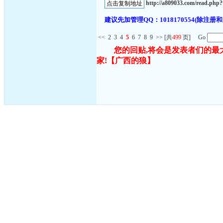
http://a809033.com/read.ph
建议先加管理QQ：1018170554(除
<<
2
3
4
5
6
7
8
9
>>
[共
499
页] Go
您的回贴,将会是发表者们的最
家!
【广西的狼】