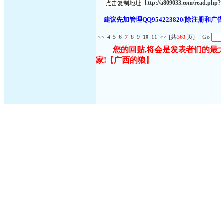
http://a809033.com/read.ph
建议先加管理QQ954223820(除注
<<
4
5
6
7
8
9
10
11
>>
[共
363
页] Go
您的回贴,将会是发表者们的最
家!
【广西的狼】