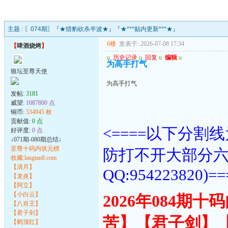
主题 :
〖074期〗『★猎豹砍杀半波★』『★***贴内更新***★』
6楼
发表于: 2026-07-08 17:34
【
啤酒烧烤
】
u
历史记录
u
回复
u
编辑
u
为高手打气
狼坛至尊天使
为高手打气
发帖:
3181
威望:
1087800 点
铜币:
534945 枚
贡献值:
0 点
<====以下分
好评度:
0 点
↓071期-080期总结↓
至尊十码内状元榜
防打不开大部分
收藏:langtan8.com
【清月】
QQ:954223820)==
【龙炎】
【阿立】
【小白云】
2026年084期
【八肖王】
【君子剑】
苦】【君子剑】
【鹤顶红】