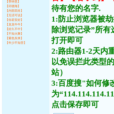
【李钟意】
待有您的名字.
【邱德海】
【内部四肖】
【无话可说】
1:防止浏览器被
【你若安好】
【龙龙牛牛】
除浏览记录”所有
【好久不中】
【不知火舞】
打开即可
【紫色东来】
【年少不知苦】
2:路由器1-2天
以免误拦此类型
站）
3:百度搜"如何修
为“114.114.11
点击保存即可