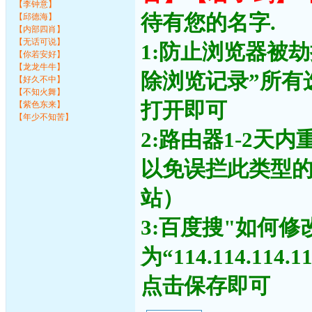
【李钟意】
待有您的名字.
【邱德海】
【内部四肖】
【无话可说】
1:防止浏览器被
【你若安好】
【龙龙牛牛】
除浏览记录”所有
【好久不中】
【不知火舞】
打开即可
【紫色东来】
【年少不知苦】
2:路由器1-2天
以免误拦此类型
站）
3:百度搜"如何修
为“114.114.11
点击保存即可