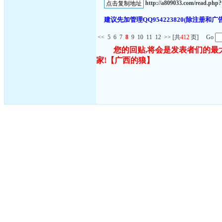
http://a809033.com/read.ph
建议先加管理QQ954223820(除注
<<
5
6
7
8
9
10
11
12
>>
[共
412
页] Go
您的回贴,将会是发表者们的最
家!
【广西的狼】