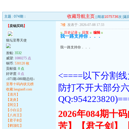
收藏导航主页
主题 :
074期：
| 阅读
1075736
次 |
返
7楼
发表于: 2026-07-08 17:33
【
卖锅买码
】
u
历史记录
u
回复
u
编辑
u
我一路支持你．．．
狼坛至尊天使
我一路支持你．．．
发帖:
3532
威望:
1080275 点
铜币:
530120 枚
贡献值:
0 点
<====以下分
好评度:
0 点
↓071期-080期总结↓
至尊十码内状元榜
防打不开大部分
收藏:langtan8.com
【清月】
QQ:954223820)==
【龙炎】
【阿立】
【小白云】
2026年084期
【八肖王】
【君子剑】
苦】【君子剑】
【鹤顶红】