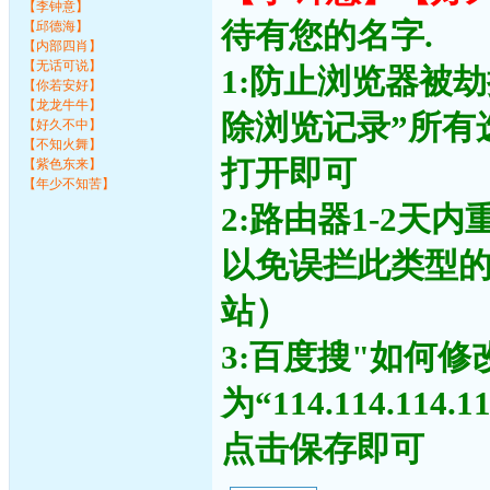
【李钟意】
待有您的名字.
【邱德海】
【内部四肖】
【无话可说】
1:防止浏览器被
【你若安好】
【龙龙牛牛】
除浏览记录”所有
【好久不中】
【不知火舞】
打开即可
【紫色东来】
【年少不知苦】
2:路由器1-2天
以免误拦此类型
站）
3:百度搜"如何修
为“114.114.11
点击保存即可