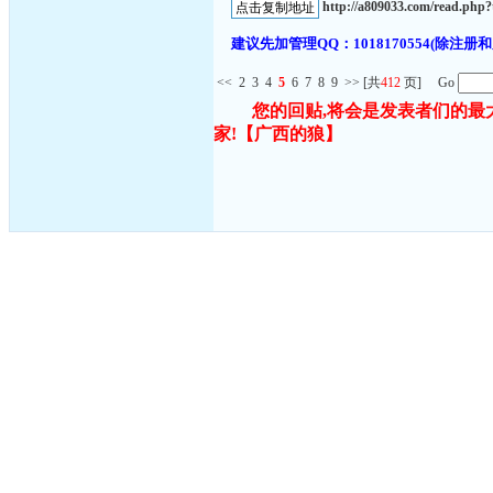
http://a809033.com/read.ph
建议先加管理QQ：1018170554(除
<<
2
3
4
5
6
7
8
9
>>
[共
412
页] Go
您的回贴,将会是发表者们的最
家!
【广西的狼】