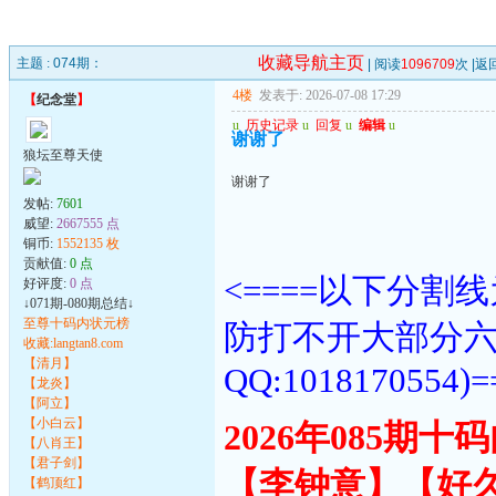
收藏导航主页
主题 :
074期：
| 阅读
1096709
次 |
返
4楼
发表于: 2026-07-08 17:29
【
纪念堂
】
u
历史记录
u
回复
u
编辑
u
谢谢了
狼坛至尊天使
谢谢了
发帖:
7601
威望:
2667555 点
铜币:
1552135 枚
贡献值:
0 点
<====以下分
好评度:
0 点
↓071期-080期总结↓
至尊十码内状元榜
防打不开大部分
收藏:langtan8.com
【清月】
QQ:1018170554)=
【龙炎】
【阿立】
【小白云】
2026年085期
【八肖王】
【君子剑】
【李钟意】【好
【鹤顶红】