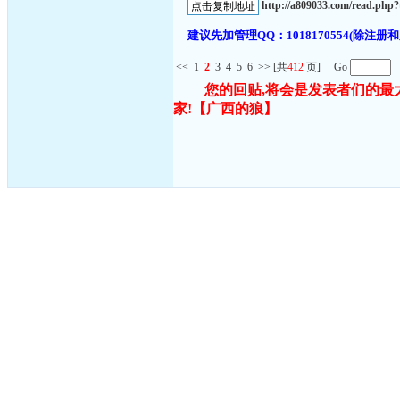
http://a809033.com/read.ph
建议先加管理QQ：1018170554(除
<<
1
2
3
4
5
6
>>
[共
412
页] Go
您的回贴,将会是发表者们的最
家!
【广西的狼】