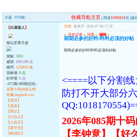
收藏导航主页
主题 :
074期：
| 阅读
1096818
次 |
返
沙发
发表于: 2026-07-08 17:26
【
白眉道人
】
u
历史记录
u
回复
u
编辑
u
期期必参的好料!料料必顶的好帖
狼坛至尊天使
期期必参的好料!料料必顶的好帖
发帖:
7453
威望:
2661290 点
铜币:
1550810 枚
贡献值:
0 点
<====以下分
好评度:
0 点
↓071期-080期总结↓
至尊十码内状元榜
防打不开大部分
收藏:langtan8.com
【清月】
QQ:1018170554)=
【龙炎】
【阿立】
【小白云】
2026年085期
【八肖王】
【君子剑】
【李钟意】【好
【鹤顶红】