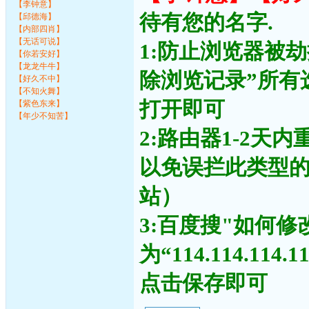
【李钟意】
待有您的名字.
【邱德海】
【内部四肖】
【无话可说】
1:防止浏览器被
【你若安好】
【龙龙牛牛】
除浏览记录”所有
【好久不中】
【不知火舞】
打开即可
【紫色东来】
【年少不知苦】
2:路由器1-2天
以免误拦此类型
站）
3:百度搜"如何修
为“114.114.11
点击保存即可