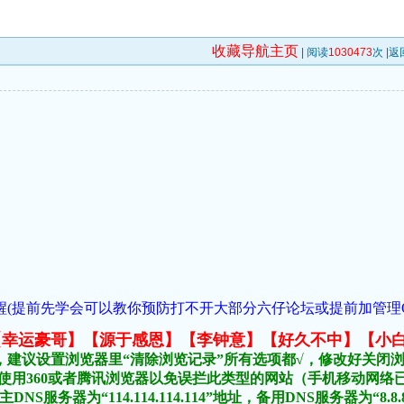
收藏导航主页
| 阅读
1030473
次 |
返
(提前先学会可以教你预防打不开大部分六仔论坛或提前加管理QQ:1018
元榜:【幸运豪哥】【源于感恩】【李钟意】【好久不中】【小
，建议设置浏览器里“清除浏览记录”所有选项都√，修改好关闭
不要使用360或者腾讯浏览器以免误拦此类型的网站（手机移动网
DNS服务器为“114.114.114.114”地址，备用DNS服务器为“8.8