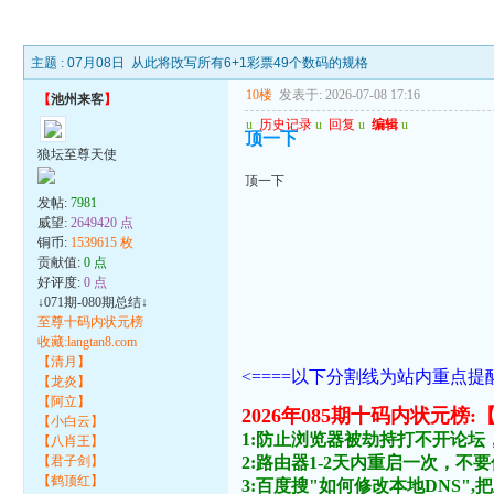
主题 :
07月08日 从此将攺写所有6+1彩票49个数码的规格
10楼
发表于: 2026-07-08 17:16
【
池州来客
】
u
历史记录
u
回复
u
编辑
u
顶一下
狼坛至尊天使
顶一下
发帖:
7981
威望:
2649420 点
铜币:
1539615 枚
贡献值:
0 点
好评度:
0 点
↓071期-080期总结↓
至尊十码内状元榜
收藏:langtan8.com
【清月】
<====以下分割线为站内重点提醒
【龙炎】
【阿立】
2026年085期十码内状
【小白云】
1:防止浏览器被劫持打不开论坛
【八肖王】
【君子剑】
2:路由器1-2天内重启一次，
【鹤顶红】
3:百度搜"如何修改本地DNS",把主