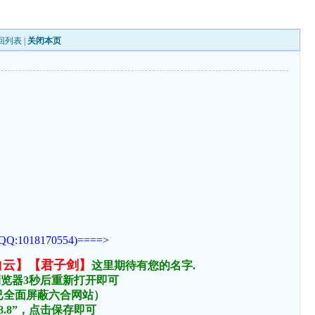
回列表
|
关闭本页
170554)====>
白云】【君子剑】
这里期待有您的名字.
浏览器3秒后重新打开即可
络已全面屏蔽六合网站）
.8.8”，点击保存即可