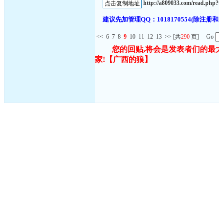
http://a809033.com/read.ph
建议先加管理QQ：1018170554(除
<<
6
7
8
9
10
11
12
13
>>
[共
290
页] Go
您的回贴,将会是发表者们的最
家!
【广西的狼】