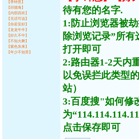
【李钟意】
待有您的名字.
【邱德海】
【内部四肖】
【无话可说】
1:防止浏览器被
【你若安好】
【龙龙牛牛】
除浏览记录”所有
【好久不中】
【不知火舞】
打开即可
【紫色东来】
【年少不知苦】
2:路由器1-2天
以免误拦此类型
站）
3:百度搜"如何修
为“114.114.11
点击保存即可