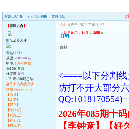
收
主题 :
074期：个人心水特围==支持论坛
8楼
发表于: 2026-07-08 11:37
【
再建六合
】
u
历史记录
u
回复
u
编辑
u
好料
狼坛至尊天使
好料
发帖:
7239
威望:
2688580 点
铜币:
1566430 枚
贡献值:
0 点
<====以下分
好评度:
0 点
↓071期-080期总结↓
至尊十码内状元榜
防打不开大部分
收藏:langtan8.com
【清月】
QQ:1018170554)=
【龙炎】
【阿立】
【小白云】
2026年085期
【八肖王】
【君子剑】
【李钟意】【好
【鹤顶红】