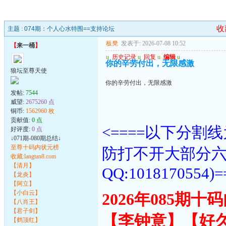
收
主题 :
074期：个人心水特围==支持论坛
板凳
发表于: 2026-07-08 10:52
【
来一桶
】
u
历史记录
u
回复
u
编辑
u
你的辛劳付出，无限感激
狼坛至尊天使
你的辛劳付出，无限感激
发帖:
7544
威望:
2675260 点
铜币:
1562960 枚
贡献值:
0 点
<====以下分
好评度:
0 点
↓071期-080期总结↓
至尊十码内状元榜
防打不开大部分
收藏:langtan8.com
【清月】
QQ:1018170554)=
【龙炎】
【阿立】
【小白云】
2026年085期
【八肖王】
【君子剑】
【李钟意】【好
【鹤顶红】