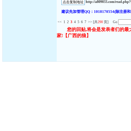
http://a809033.com/read.ph
建议先加管理QQ：1018170554(除
<<
1
2
3
4
5
6
7
>>
[共
290
页] Go
您的回贴,将会是发表者们的最
家!
【广西的狼】