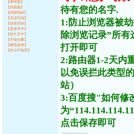
【李钟意】
待有您的名字.
【邱德海】
【内部四肖】
【无话可说】
1:防止浏览器被
【你若安好】
【龙龙牛牛】
除浏览记录”所有
【好久不中】
【不知火舞】
打开即可
【紫色东来】
【年少不知苦】
2:路由器1-2天
以免误拦此类型
站）
3:百度搜"如何修
为“114.114.11
点击保存即可