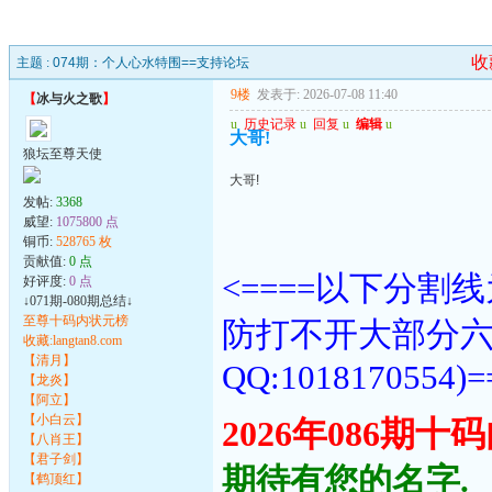
收
主题 :
074期：个人心水特围==支持论坛
9楼
发表于: 2026-07-08 11:40
【
冰与火之歌
】
u
历史记录
u
回复
u
编辑
u
大哥!
狼坛至尊天使
大哥!
发帖:
3368
威望:
1075800 点
铜币:
528765 枚
贡献值:
0 点
<====以下分
好评度:
0 点
↓071期-080期总结↓
至尊十码内状元榜
防打不开大部分
收藏:langtan8.com
【清月】
QQ:1018170554)=
【龙炎】
【阿立】
【小白云】
2026年086期
【八肖王】
【君子剑】
期待有您的名字.
【鹤顶红】