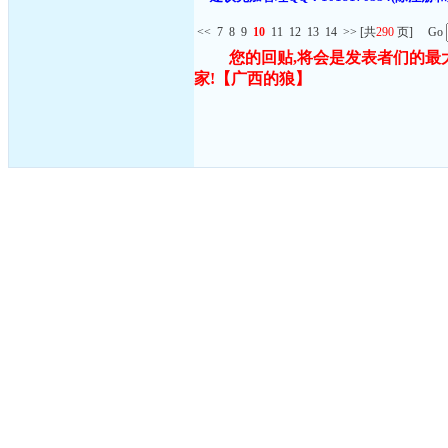
<<
7
8
9
10
11
12
13
14
>>
[共
290
页] Go
您的回贴,将会是发表者们的最
家!
【广西的狼】