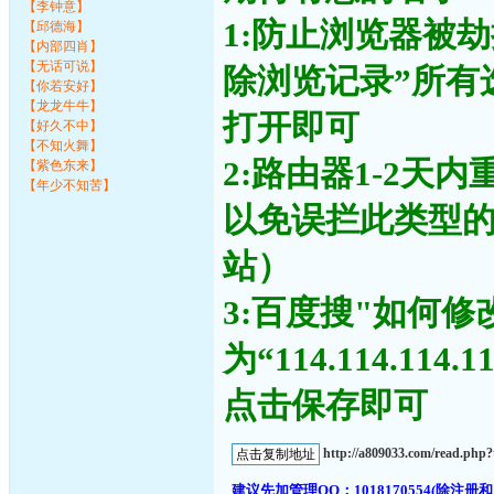
【李钟意】
1:防止浏览器被
【邱德海】
【内部四肖】
【无话可说】
除浏览记录”所有
【你若安好】
【龙龙牛牛】
打开即可
【好久不中】
【不知火舞】
2:路由器1-2天
【紫色东来】
【年少不知苦】
以免误拦此类型
站）
3:百度搜"如何修
为“114.114.11
点击保存即可
http://a809033.com/read.ph
建议先加管理QQ：1018170554(除