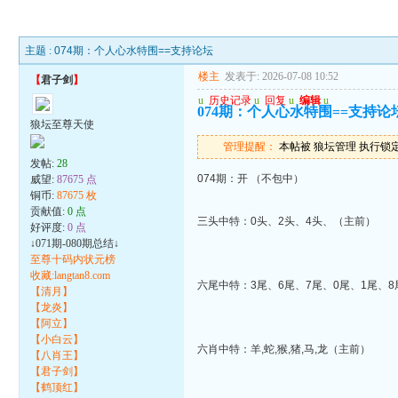
主题 :
074期：个人心水特围==支持论坛
楼主
发表于: 2026-07-08 10:52
【
君子剑
】
u
历史记录
u
回复
u
编辑
u
074期：个人心水特围==支持论
狼坛至尊天使
管理提醒：
本帖被 狼坛管理 执行锁定操作
发帖:
28
074期：开 （不包中）
威望:
87675 点
铜币:
87675 枚
贡献值:
0 点
三头中特：0头、2头、4头、（主前）
好评度:
0 点
↓071期-080期总结↓
至尊十码内状元榜
收藏:langtan8.com
六尾中特：3尾、6尾、7尾、0尾、1尾、
【清月】
【龙炎】
【阿立】
【小白云】
六肖中特：羊,蛇,猴,猪,马,龙（主前）
【八肖王】
【君子剑】
【鹤顶红】