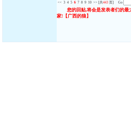
<<
3
4
5
6
7
8
9
10
>>
[共
443
页] Go
您的回贴,将会是发表者们的最
家!
【广西的狼】