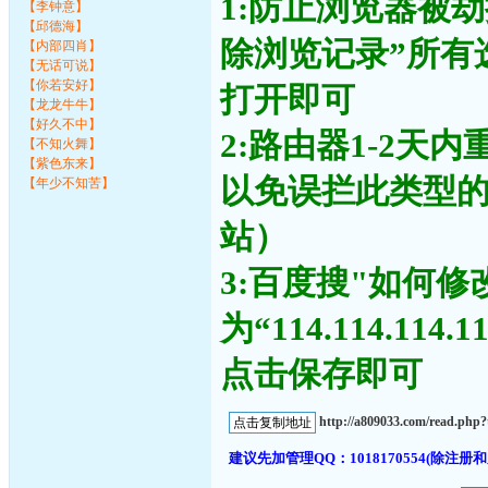
1:防止浏览器被
【李钟意】
【邱德海】
除浏览记录”所有
【内部四肖】
【无话可说】
【你若安好】
打开即可
【龙龙牛牛】
【好久不中】
2:路由器1-2天
【不知火舞】
【紫色东来】
以免误拦此类型
【年少不知苦】
站）
3:百度搜"如何修
为“114.114.11
点击保存即可
http://a809033.com/read.ph
建议先加管理QQ：1018170554(除