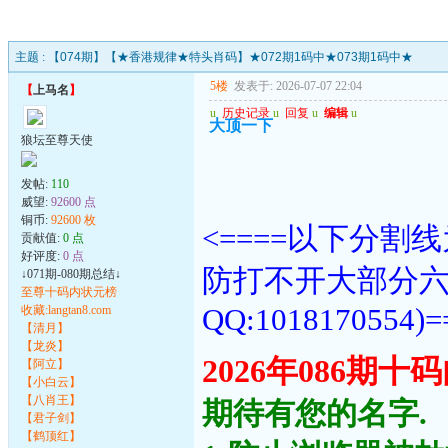
主题 :
【074期】【★香港规律★特头肖码】★072期1码中★073期1码中★
5楼
发表于: 2026-07-07 22:04
【
上马名
】
u
历史记录
u
回复
u
编辑
u
大顶一下
狼坛至尊天使
发帖:
110
威望:
92600 点
铜币:
92600 枚
<====以下分
贡献值:
0 点
好评度:
0 点
防打不开大部分
↓071期-080期总结↓
至尊十码内状元榜
QQ:1018170554)=
收藏:langtan8.com
【清月】
【龙炎】
2026年086期
【阿立】
【小白云】
【八肖王】
期待有您的名字.
【君子剑】
【鹤顶红】