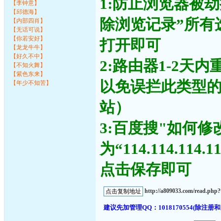
1:防止浏览器被
【李钟意】
【邱德海】
除浏览记录”所有
【内部四肖】
【无话可说】
【你若安好】
打开即可
【龙龙牛牛】
【好久不中】
2:路由器1-2天
【不知火舞】
【紫色东来】
以免误拦此类型
【年少不知苦】
站）
3:百度搜"如何修
为“114.114.11
点击保存即可
http://a809033.com/read.ph
建议先加管理QQ：1018170554(除