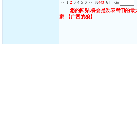
<<
1
2
3
4
5
6
>>
[共
443
页] Go
您的回贴,将会是发表者们的最
家!
【广西的狼】