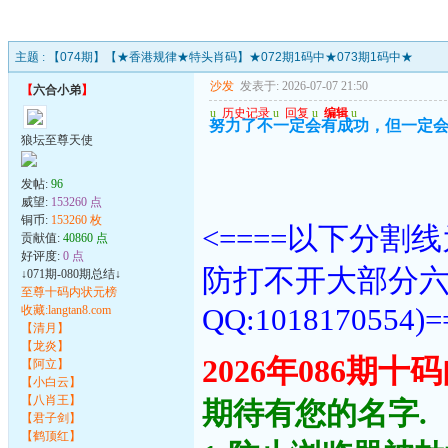
主题 :
【074期】【★香港规律★特头肖码】★072期1码中★073期1码中★
沙发
发表于: 2026-07-07 21:50
【
六合小弟
】
u
历史记录
u
回复
u
编辑
u
努力了不一定会有成功，但一定
狼坛至尊天使
发帖:
96
威望:
153260 点
铜币:
153260 枚
<====以下分
贡献值:
40860 点
好评度:
0 点
防打不开大部分
↓071期-080期总结↓
至尊十码内状元榜
QQ:1018170554)=
收藏:langtan8.com
【清月】
【龙炎】
2026年086期
【阿立】
【小白云】
【八肖王】
期待有您的名字.
【君子剑】
【鹤顶红】