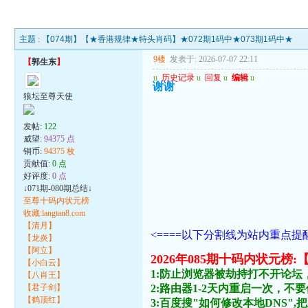
主题 :
【074期】【★香港规律★特头肖码】★072期1码中★073期1码中★
9楼
发表于: 2026-07-07 22:11
【
郭生东
】
u
历史记录
u
回复
u
编辑
u
谢谢
狼坛至尊天使
发帖:
122
威望:
94375 点
铜币:
94375 枚
贡献值:
0 点
好评度:
0 点
↓071期-080期总结↓
至尊十码内状元榜
收藏:langtan8.com
【清月】
<====以下分割线为站内重点提醒
【龙炎】
【阿立】
2026年085期十码内状
【小白云】
1:防止浏览器被劫持打不开论坛
【八肖王】
【君子剑】
2:路由器1-2天内重启一次，
【鹤顶红】
3:百度搜"如何修改本地DNS",把主