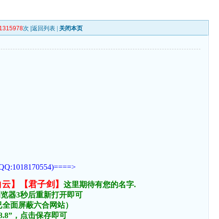
1315978
次 |
返回列表
|
关闭本页
170554)====>
白云】【君子剑】
这里期待有您的名字.
浏览器3秒后重新打开即可
络已全面屏蔽六合网站）
.8.8”，点击保存即可