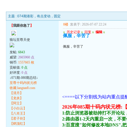
主题 :
074期港彩，有点变动，固定
8楼
发表于: 2026-07-07 22:24
【
我跟你急了
】
u
历史记录
u
回复
u
编辑
u
佩服，辛苦了
狼坛至尊天使
佩服，辛苦了
发帖:
6843
威望:
2665960 点
铜币:
1557665 枚
贡献值:
0 点
好评度:
0 点
↓071期-080期总结↓
至尊十码内状元榜
收藏:langtan8.com
【清月】
<====以下分割线为站内重点提醒
【龙炎】
【阿立】
2026年085期十码内状
【小白云】
1:防止浏览器被劫持打不开论坛
【八肖王】
【君子剑】
2:路由器1-2天内重启一次，
【鹤顶红】
3:百度搜"如何修改本地DNS",把主