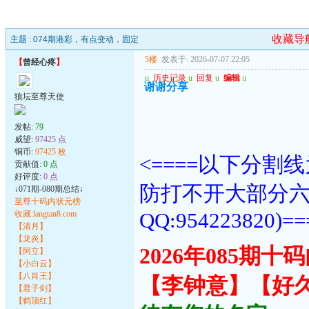
收藏导
主题 :
074期港彩，有点变动，固定
5楼
发表于: 2026-07-07 22:05
【
曾经心疼
】
u
历史记录
u
回复
u
编辑
u
谢谢分享
狼坛至尊天使
发帖:
79
威望:
97425 点
铜币:
97425 枚
<====以下分
贡献值:
0 点
好评度:
0 点
防打不开大部分
↓071期-080期总结↓
至尊十码内状元榜
QQ:954223820)==
收藏:langtan8.com
【清月】
【龙炎】
2026年085期
【阿立】
【小白云】
【八肖王】
【李钟意】【好
【君子剑】
【鹤顶红】