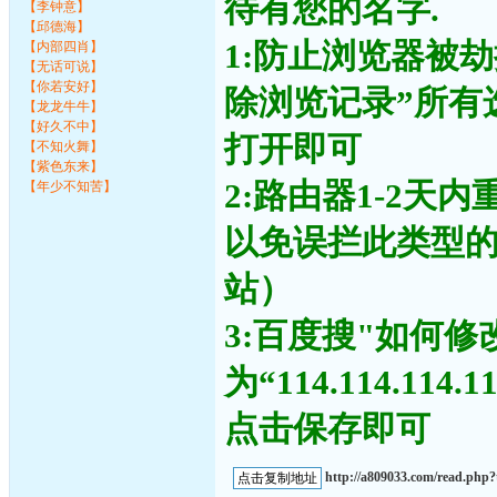
待有您的名字.
【李钟意】
【邱德海】
1:防止浏览器被
【内部四肖】
【无话可说】
【你若安好】
除浏览记录”所有
【龙龙牛牛】
【好久不中】
打开即可
【不知火舞】
【紫色东来】
2:路由器1-2天
【年少不知苦】
以免误拦此类型
站）
3:百度搜"如何修
为“114.114.11
点击保存即可
http://a809033.com/read.ph