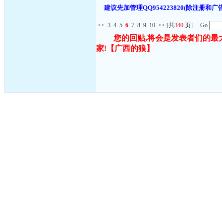
建议先加管理QQ954223820(除注
<<
3
4
5
6
7
8
9
10
>>
[共
340
页] Go
您的回贴,将会是发表者们的最
家!
【广西的狼】