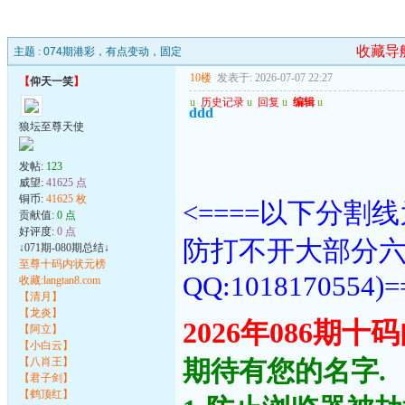
收藏导
主题 :
074期港彩，有点变动，固定
10楼
发表于: 2026-07-07 22:27
【
仰天一笑
】
u
历史记录
u
回复
u
编辑
u
ddd
狼坛至尊天使
发帖:
123
威望:
41625 点
铜币:
41625 枚
<====以下分
贡献值:
0 点
好评度:
0 点
防打不开大部分
↓071期-080期总结↓
至尊十码内状元榜
QQ:1018170554)=
收藏:langtan8.com
【清月】
【龙炎】
2026年086期
【阿立】
【小白云】
【八肖王】
期待有您的名字.
【君子剑】
【鹤顶红】