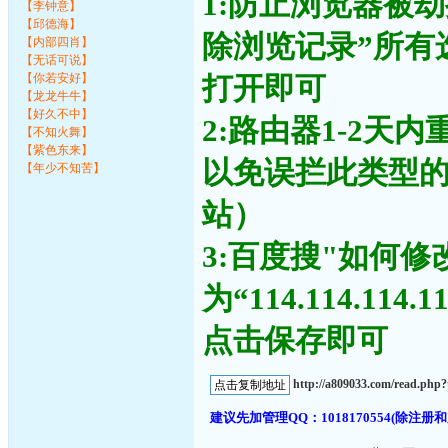
1:防止浏览器被
【李钟意】
【邱德海】
除浏览记录”所有
【内部四肖】
【无话可说】
【你若安好】
打开即可
【龙龙牛牛】
【好久不中】
2:路由器1-2天
【不知火舞】
【紫色东来】
以免误拦此类型
【年少不知苦】
站）
3:百度搜"如何修
为“114.114.11
点击保存即可
http://a809033.com/read.ph
建议先加管理QQ：1018170554(除