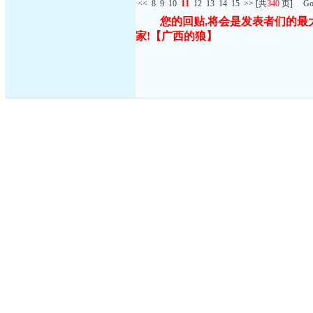
<<
8
9
10
11
12
13
14
15
>>
[共
340
页] G
您的回贴,将会是发表者们的最
家!
【广西的狼】