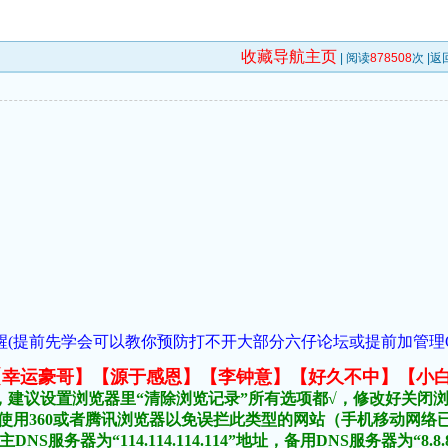
收藏导航主页
| 阅读
878508
次 |
返
(提前先学会可以教你预防打不开大部分六仔论坛或提前加管理QQ:1018
元榜:【幸运豪哥】【源于感恩】【李钟意】【好久不中】【小
，建议设置浏览器里“清除浏览记录”所有选项都√，修改好关闭
不要使用360或者腾讯浏览器以免误拦此类型的网站（手机移动网
DNS服务器为“114.114.114.114”地址，备用DNS服务器为“8.8