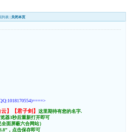
回列表
|
关闭本页
170554)====>
白云】【君子剑】
这里期待有您的名字.
浏览器3秒后重新打开即可
络已全面屏蔽六合网站）
.8.8”，点击保存即可