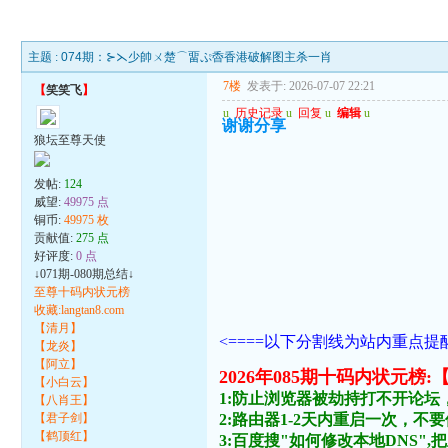
主题 :
074期：⊱⋋少帥ㄨ楚⌒畱ぷ稥香港破解图主杀一肖
7楼
发表于: 2026-07-07 22:21
【
笑笑飞
】
u
历史记录
u
回复
u
编辑
u
谢谢分享
狼坛至尊天使
发帖:
124
威望:
49975 点
铜币:
49975 枚
贡献值:
275 点
好评度:
0 点
↓071期-080期总结↓
至尊十码内状元榜
收藏:langtan8.com
【清月】
<====以下分割线为站内重点提醒
【龙炎】
【阿立】
2026年085期十码内状
【小白云】
1:防止浏览器被劫持打不开论坛
【八肖王】
【君子剑】
2:路由器1-2天内重启一次，
【鹤顶红】
3:百度搜"如何修改本地DNS",把主