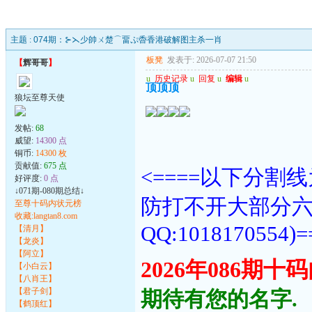
主题 :
074期：⊱⋋少帥ㄨ楚⌒畱ぷ稥香港破解图主杀一肖
板凳
发表于: 2026-07-07 21:50
【
辉哥哥
】
u
历史记录
u
回复
u
编辑
u
顶顶顶
狼坛至尊天使
发帖:
68
威望:
14300 点
铜币:
14300 枚
贡献值:
675 点
<====以下分
好评度:
0 点
↓071期-080期总结↓
防打不开大部分
至尊十码内状元榜
收藏:langtan8.com
QQ:1018170554)=
【清月】
【龙炎】
【阿立】
2026年086期
【小白云】
【八肖王】
【君子剑】
期待有您的名字.
【鹤顶红】