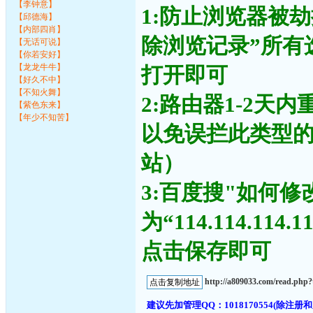
【李钟意】
1:防止浏览器被
【邱德海】
【内部四肖】
除浏览记录”所有
【无话可说】
【你若安好】
【龙龙牛牛】
打开即可
【好久不中】
【不知火舞】
2:路由器1-2天
【紫色东来】
【年少不知苦】
以免误拦此类型
站）
3:百度搜"如何修
为“114.114.11
点击保存即可
http://a809033.com/read.ph
建议先加管理QQ：1018170554(除