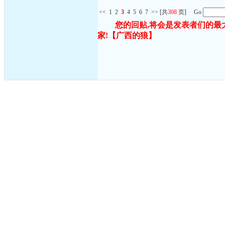
<<
1
2
3
4
5
6
7
>>
[共
308
页] Go
您的回贴,将会是发表者们的最
家!
【广西的狼】